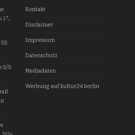
he
Kontakt
i 17,
Disclaimer
Impressum
 SS
Datenschutz
k S/S
Mediadaten
Werbung auf kultur24.berlin
ail
an
re
, 2026