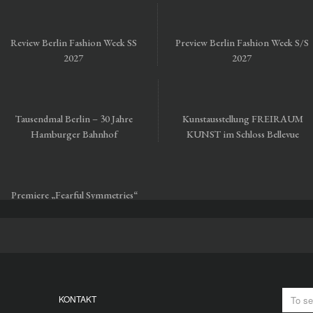
Review Berlin Fashion Week SS
Preview Berlin Fashion Week S/S
2027
2027
Tausendmal Berlin – 30 Jahre
Kunstausstellung FREIRAUM
Hamburger Bahnhof
KUNST im Schloss Bellevue
Premiere „Fearful Symmetries“
vom Staatsballett Berlin
KONTAKT