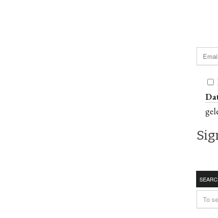
Da
gel
SEARC