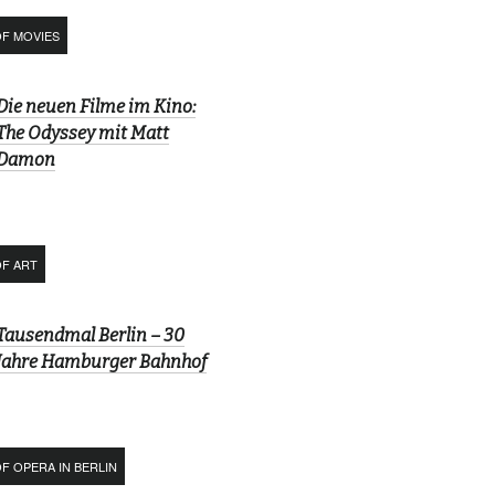
OF MOVIES
Die neuen Filme im Kino:
The Odyssey mit Matt
Damon
OF ART
Tausendmal Berlin – 30
Jahre Hamburger Bahnhof
F OPERA IN BERLIN