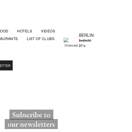
FOOD
HOTELS
VIDEOS
BERLIN
TAURANTS
LIST OF CLUBS
bedeckt
21°c
ETTER
Subscribe to
our newsletters