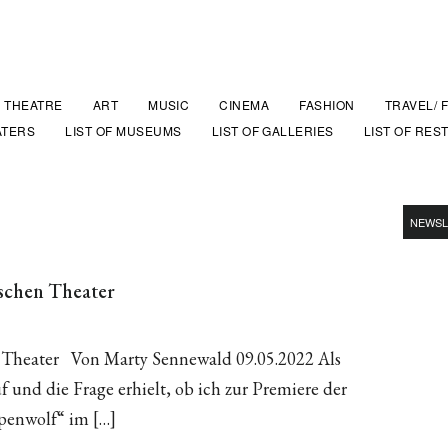
THEATRE
ART
MUSIC
CINEMA
FASHION
TRAVEL/ 
ATERS
LIST OF MUSEUMS
LIST OF GALLERIES
LIST OF RES
NEWSL
schen Theater
Theater Von Marty Sennewald 09.05.2022 Als
und die Frage erhielt, ob ich zur Premiere der
penwolf“ im […]