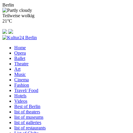
Berlin
Teilweise wolkig
21°C
Home
Opera
Ballet
Theatre
Art
Music
Cinema
Fashion
Travel/ Food
Hotels
Videos
Best of Berlin
list of theaters
list of museums
list of galleries
list of restaurants