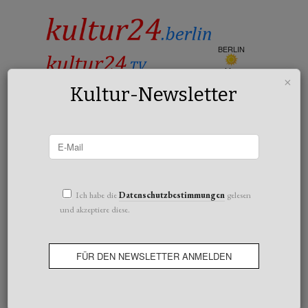
BERLIN
klar
×
21°c
Kultur-Newsletter
All posts tagged Thomas Vinterberg
Ich habe die
Datenschutzbestimmungen
gelesen
und akzeptiere diese.