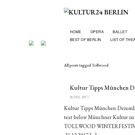
HOME
OPERA
BALLET
BEST OF BERLIN
LIST OF THE
All posts tagged Tollwood
Kultur Tipps München D
06 DEZ. 2017
/
Kultur Tipps München Dezembe
text below Münchner Kultur zu 
TOLLWOOD WINTERFESTIVAL 20