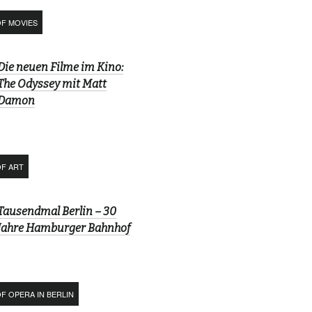
OF MOVIES
Die neuen Filme im Kino:
The Odyssey mit Matt
Damon
OF ART
Tausendmal Berlin – 30
Jahre Hamburger Bahnhof
F OPERA IN BERLIN