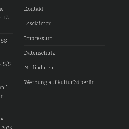
he
Kontakt
i 17,
Disclaimer
Impressum
 SS
Datenschutz
k S/S
Mediadaten
Werbung auf kultur24.berlin
ail
an
re
, 2026