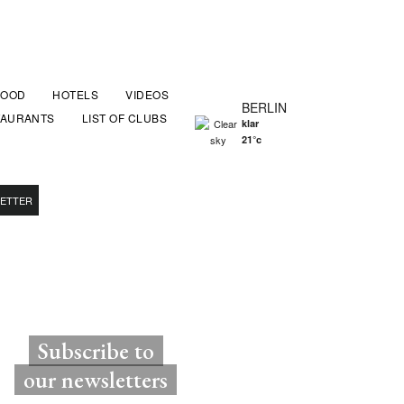
FOOD
HOTELS
VIDEOS
BERLIN
TAURANTS
LIST OF CLUBS
klar
21°c
ETTER
Subscribe to
our newsletters