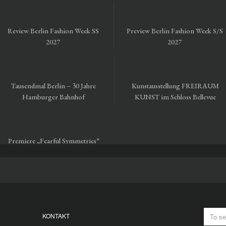
Review Berlin Fashion Week SS
Preview Berlin Fashion Week S/S
2027
2027
Tausendmal Berlin – 30 Jahre
Kunstausstellung FREIRAUM
Hamburger Bahnhof
KUNST im Schloss Bellevue
Premiere „Fearful Symmetries“
vom Staatsballett Berlin
KONTAKT