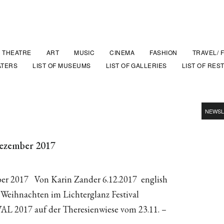
THEATRE
ART
MUSIC
CINEMA
FASHION
TRAVEL/ 
ATERS
LIST OF MUSEUMS
LIST OF GALLERIES
LIST OF RES
NEWSL
ezember 2017
r 2017 Von Karin Zander 6.12.2017 english
Weihnachten im Lichterglanz Festival
17 auf der Theresienwiese vom 23.11. –