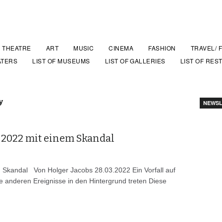
THEATRE
ART
MUSIC
CINEMA
FASHION
TRAVEL/ 
ATERS
LIST OF MUSEUMS
LIST OF GALLERIES
LIST OF RES
y
NEWSL
 2022 mit einem Skandal
 Skandal Von Holger Jacobs 28.03.2022 Ein Vorfall auf
e anderen Ereignisse in den Hintergrund treten Diese