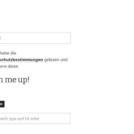
 habe die
schutzbestimmungen
gelesen und
iere diese.
CH