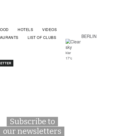
FOOD
HOTELS
VIDEOS
BERLIN
TAURANTS
LIST OF CLUBS
klar
17°c
ETTER
Subscribe to
our newsletters