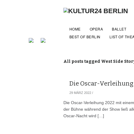
HOME
OPERA
BALLET
BEST OF BERLIN
LIST OF THE
All posts tagged West Side Stor
Die Oscar-Verleihung
29 MÄRZ 2022
/
Die Oscar-Verleihung 2022 mit einem
der Bühne während der Show ließ all
Oscar-Nacht wird […]