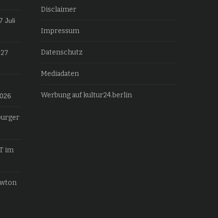
Disclaimer
7
Juli
Impressum
Datenschutz
027
Mediadaten
Werbung auf kultur24.berlin
2026
burger
T im
ewton