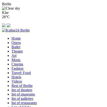
Berlin
Klar
28°C
Home
Opera
Ballet
Theatre
Art
Music
Cinema
Fashion
Travel/ Food
Hotels
Videos
Best of Berlin
list of theaters
list of museums
list of galleries
list of restaurants