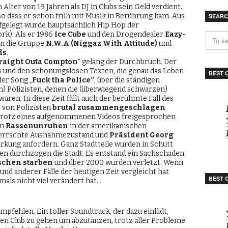
m Alter von 19 Jahren als DJ in Clubs sein Geld verdient.
 so dass er schon früh mit Musik in Berührung kam. Aus
SEAR
ufgelegt wurde hauptsächlich Hip Hop der
k). Als er 1986
Ice Cube
und den Drogendealer
Eazy-
en die Gruppe
N.W.A (Niggaz With Attitude)
und
ds
.
raight Outa Compton
“ gelang der Durchbruch. Der
ts und den schonungslosen Texten, die genau das Leben
BEST 
der Song „
Fuck tha Police“
, über die ständigen
) Polizisten, denen die (überwiegend schwarzen)
ren. In diese Zeit fällt auch der berühmte Fall des
1 von Polizisten
brutal zusammengeschlagen
92 trotz eines aufgenommenen Videos freigesprochen
en
Rassenunruhen
in der amerikanischen
rrschte Ausnahmezustand und
Präsident Georg
rkung anfordern. Ganz Stadtteile wurden in Schutt
en durchzogen die Stadt. Es entstand ein Sachschaden
schen starben
und über 2000 wurden verletzt. Wenn
nd anderer Fälle der heutigen Zeit vergleicht hat
BEST 
mals nicht viel verändert hat…
pfehlen. Ein toller Soundtrack, der dazu einlädt,
ten Club zu gehen um abzutanzen, trotz aller Probleme