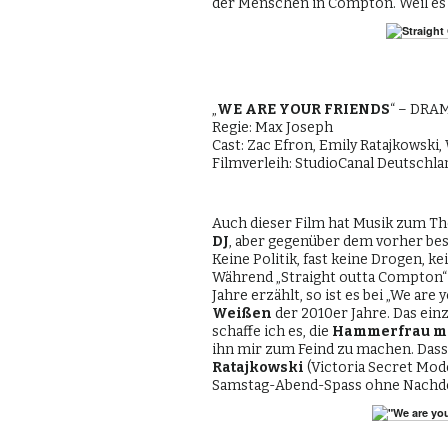
der Menschen in Compton. Weil es e
„
WE ARE YOUR FRIENDS
“ – DRA
Regie: Max Joseph
Cast: Zac Efron, Emily Ratajkowski,
Filmverleih: StudioCanal Deutschla
Auch dieser Film hat Musik zum The
DJ
, aber gegenüber dem vorher besc
Keine Politik, fast keine Drogen, k
Während „Straight outta Compton“
Jahre erzählt, so ist es bei „We are
Weißen
der 2010er Jahre. Das einz
schaffe ich es, die
Hammerfrau me
ihn mir zum Feind zu machen. Dass
Ratajkowski
(Victoria Secret Model
Samstag-Abend-Spass ohne Nachd