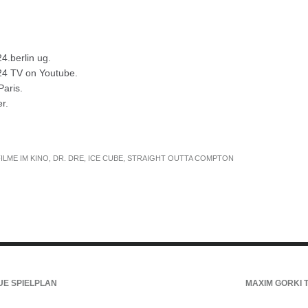
24.berlin ug.
r24 TV on Youtube.
Paris.
r.
ILME IM KINO
,
DR. DRE
,
ICE CUBE
,
STRAIGHT OUTTA COMPTON
UE SPIELPLAN
MAXIM GORKI 