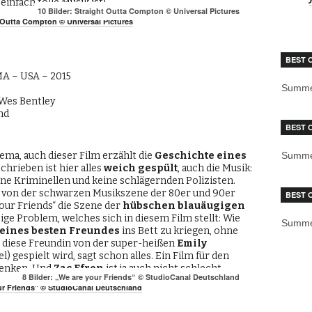
infach tolle Musik ist!
10 Bilder: Straight Outta Compton © Universal Pictures
BEST 
MA – USA – 2015
Summe
 Wes Bentley
nd
BEST 
ma, auch dieser Film erzählt die
Geschichte eines
Summe
hrieben ist hier alles
weich gespült
, auch die Musik:
eine Kriminellen und keine schlägernden Polizisten.
 von der schwarzen Musikszene der 80er und 90er
BEST 
 your Friends“ die Szene der
hübschen blauäugigen
ige Problem, welches sich in diesem Film stellt: Wie
Summe
ines besten Freundes
ins Bett zu kriegen, ohne
 diese Freundin von der super-heißen
Emily
) gespielt wird, sagt schon alles. Ein Film für den
enken. Und
Zac Efron
ist ja auch nicht schlecht.
8 Bilder: „We are your Friends“ © StudioCanal Deutschland