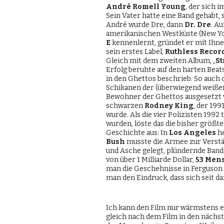
André Romell Young
, der sich i
Sein Vater hatte eine Band gehabt,
André wurde Dre, dann
Dr. Dre
. A
amerikanischen Westküste (New Yor
E
kennenlernt, gründet er mit Ihn
sein erstes Label,
Ruthless Recor
Gleich mit dem zweiten Album, „
St
Erfolg beruhte auf den harten Bea
in den Ghettos beschrieb. So auch 
Schikanen der (überwiegend weißen
Bewohner der Ghettos ausgesetzt wa
schwarzen
Rodney King
, der 199
wurde. Als die vier Polizisten 19
wurden, löste das die bisher größt
Geschichte aus: In
Los Angeles
he
Bush
musste die Armee zur Verstä
und Asche gelegt, plündernde Band
von über 1 Milliarde Dollar,
53 Men
man die Geschehnisse in Ferguson u
man den Eindruck, dass sich seit da
Ich kann den Film nur wärmstens em
gleich nach dem Film in den nächs