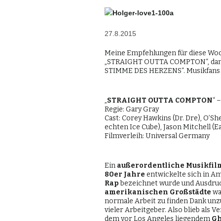
27.8.2015
Meine Empfehlungen für diese Woc
„STRAIGHT OUTTA COMPTON“, dann
STIMME DES HERZENS“. Musikfans 
„
STRAIGHT OUTTA COMPTON
“ 
Regie: Gary Gray
Cast: Corey Hawkins (Dr. Dre), O’She
echten Ice Cube), Jason Mitchell (Ea
Filmverleih: Universal Germany
Ein
außerordentliche Musikfil
80er Jahre
entwickelte sich in Am
Rap
bezeichnet wurde und Ausdruc
amerikanischen Großstädte
wa
normale Arbeit zu finden Dank unz
vieler Arbeitgeber. Also blieb als 
dem vor Los Angeles liegendem
Gh