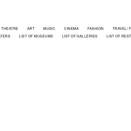
THEATRE
ART
MUSIC
CINEMA
FASHION
TRAVEL/ 
ATERS
LIST OF MUSEUMS
LIST OF GALLERIES
LIST OF RES