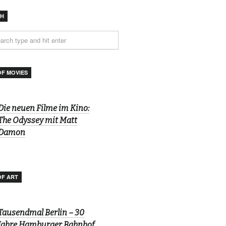
CH
OF MOVIES
Die neuen Filme im Kino:
The Odyssey mit Matt
Damon
OF ART
Tausendmal Berlin – 30
Jahre Hamburger Bahnhof