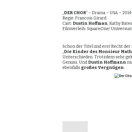
„
DER CHOR
“ – Drama – USA – 2014
Regie: Francois Girard
Cast:
Dustin Hoffman
, Kathy Bate
Filmverleih: SquareOne/ Universu
Schon der Titel und erst Recht der 
„
Die Kinder des Monsieur Math
Unterschieden. Trotzdem sehr gel
Genuss. Und
Dustin Hoffmann
ma
ebenfalls
großes Vergnügen
.