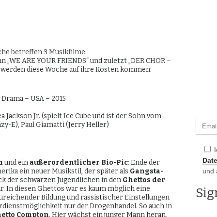
he betreffen 3 Musikfilme.
 „WE ARE YOUR FRIENDS“ und zuletzt „DER CHOR –
werden diese Woche auf ihre Kosten kommen:
– Drama – USA – 2015
a Jackson Jr. (spielt Ice Cube und ist der Sohn vom
zy-E), Paul Giamatti (Jerry Heller)
Dat
m
und ein
außerordentlicher Bio-Pic
: Ende der
erika ein neuer Musikstil, der später als
Gangsta-
und 
k der schwarzen Jugendlichen in den
Ghettos der
r. In diesen Ghettos war es kaum möglich eine
ureichender Bildung und rassistischer Einstellungen
Verdienstmöglichkeit nur der Drogenhandel. So auch in
etto Compton
. Hier wächst ein junger Mann heran,