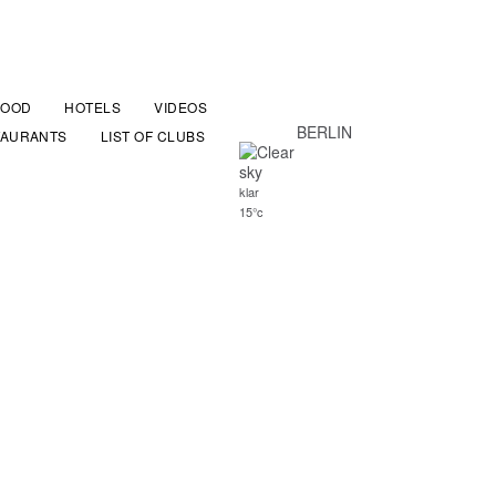
FOOD
HOTELS
VIDEOS
BERLIN
TAURANTS
LIST OF CLUBS
klar
15°c