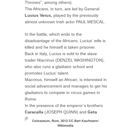
Thrones”, among others).
The Africans, in turn, are led by General
Lucius Verus,
played by the previously
almost unknown Irish actor PAUL MESCAL.
In the battle, which ends to the
disadvantage of the Africans, Lucius‘ wife is
killed and he himself is taken prisoner.
Back in Italy, Lucius is sold to the slave
trader Macrinus (DENZEL WASHINGTON),
who also runs a gladiator school and
promotes Lucius‘ talent.
Macrinus, himself an African, is interested in
social advancement and manages to get his
gladiators to compete in circus games in
Rome.
In the presence of the emperor’s brothers
Caracalla
(JOSEPH QUINN) and
Geta
(FRED HECHINGER).
Colosseum, Rom, 2012 CC Bart Kaufmann/
Wikimedia