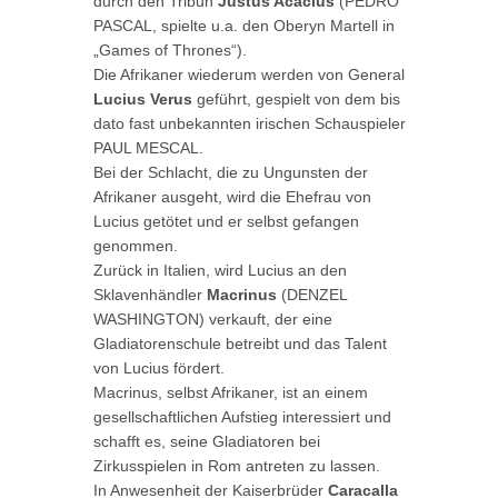
durch den Tribun
Justus Acacius
(PEDRO
PASCAL, spielte u.a. den Oberyn Martell in
„Games of Thrones“).
Die Afrikaner wiederum werden von General
Lucius Verus
geführt, gespielt von dem bis
dato fast unbekannten irischen Schauspieler
PAUL MESCAL.
Bei der Schlacht, die zu Ungunsten der
Afrikaner ausgeht, wird die Ehefrau von
Lucius getötet und er selbst gefangen
genommen.
Zurück in Italien, wird Lucius an den
Sklavenhändler
Macrinus
(DENZEL
WASHINGTON) verkauft, der eine
Gladiatorenschule betreibt und das Talent
von Lucius fördert.
Macrinus, selbst Afrikaner, ist an einem
gesellschaftlichen Aufstieg interessiert und
schafft es, seine Gladiatoren bei
Zirkusspielen in Rom antreten zu lassen.
In Anwesenheit der Kaiserbrüder
Caracalla