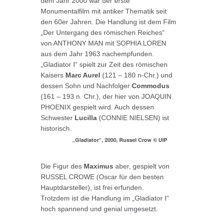
dem Jahr 2000 war der erste
Monumentalfilm mit antiker Thematik seit
den 60er Jahren. Die Handlung ist dem Film
„Der Untergang des römischen Reiches“
von ANTHONY MAN mit SOPHIA LOREN
aus dem Jahr 1963 nachempfunden.
„Gladiator I“ spielt zur Zeit des römischen
Kaisers
Marc Aurel
(121 – 180 n-Chr.) und
dessen Sohn und Nachfolger
Commodus
(161 – 193 n. Chr.), der hier von JOAQUIN
PHOENIX gespielt wird. Auch dessen
Schwester
Lucilla
(CONNIE NIELSEN) ist
historisch.
„Gladiator“, 2000, Russel Crow © UIP
Die Figur des
Maximus
aber, gespielt von
RUSSEL CROWE (Oscar für den besten
Hauptdarsteller), ist frei erfunden.
Trotzdem ist die Handlung im „Gladiator I“
hoch spannend und genial umgesetzt.