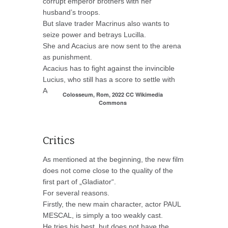
corrupt emperor brothers with her
husband’s troops.
But slave trader Macrinus also wants to
seize power and betrays Lucilla.
She and Acacius are now sent to the arena
as punishment.
Acacius has to fight against the invincible
Lucius, who still has a score to settle with
Acacius.
Colosseum, Rom, 2022 CC Wikimedia
Commons
Critics
As mentioned at the beginning, the new film
does not come close to the quality of the
first part of „Gladiator“.
For several reasons.
Firstly, the new main character, actor PAUL
MESCAL, is simply a too weakly cast.
He tries his best, but does not have the