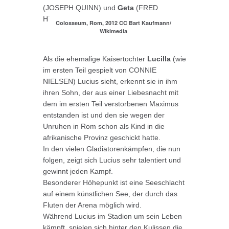
(JOSEPH QUINN) und
Geta
(FRED
HECHINGER).
Colosseum, Rom, 2012 CC Bart Kaufmann/
Wikimedia
Als die ehemalige Kaisertochter
Lucilla
(wie
im ersten Teil gespielt von CONNIE
NIELSEN) Lucius sieht, erkennt sie in ihm
ihren Sohn, der aus einer Liebesnacht mit
dem im ersten Teil verstorbenen Maximus
entstanden ist und den sie wegen der
Unruhen in Rom schon als Kind in die
afrikanische Provinz geschickt hatte.
In den vielen Gladiatorenkämpfen, die nun
folgen, zeigt sich Lucius sehr talentiert und
gewinnt jeden Kampf.
Besonderer Höhepunkt ist eine Seeschlacht
auf einem künstlichen See, der durch das
Fluten der Arena möglich wird.
Während Lucius im Stadion um sein Leben
kämpft, spielen sich hinter den Kulissen die