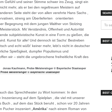
inem Gefühl und seiner Stimme schwer ins Zeug, singt ein
 nicht mehr, als er bei den regeltreuen Meistern auf
anderen Seite steht der von allen verehrte Hans Sachs ,
SEAR
rvativen, streng am Überlieferten orientierten
iner Begegnung mit dem jungen Walther von Stolzing
Meisterstück. Mit Verständnis, Offenheit und Autorität
gende subjektivistische Kunst in eine Form zu gießen, die
ird. Kunst für alle! Und dennoch ist Sachs‘ Bestreben
BEST 
tsch und echt wüßt‘ keiner mehr, lebt’s nicht in deutscher
rliche Spießigkeit, dumpfer Populismus und
fen wir – steht die ungebrochene freiheitliche Kraft des
Jonas Kaufmann, Probe Meistersinger © Bayerische Staatsoper
uch das Sprechtheater zu Wort kommen: In den
BEST 
 Inszenierung auf dem Spielplan , die viel mit unserer
 Buch , auf dem das Stück beruht , schon vor 20 Jahren
 Pucher inszeniert „
Amérika
“ nach einem Roman von