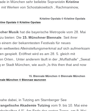
rade in München sehr beliebte Sopranistin
Kristine
m mit Werken von Schostakowitsch , Rachmaninow,
Kristine Opolais © Kristine Opolais
scher Musik
hat die bayerische Metropole vom 28. Mai
zu bieten: Die
15. Münchner Biennale
. Seit ihrer
u einem der bekanntesten Festivals für neues
ein weltweites Alleinstellungsmerkmal auf sich aufmerksam
 gespielt. Eröffnet wird es am 28. 5. gleich mit
 Orten.. Unter anderem läuft in der „Muffathalle“ „Sweat
g er Stadt München, wie auch „Is this then that and now
15. Biennale München © Biennale München
nahe dabei, in Tutzing am Starnberger See
angelische Akademie Tutzing
vom 9. bis 10. Mai eine
Arbeitsalltag 4.0“. Am Ende des ersten Tages, am 9. Mai