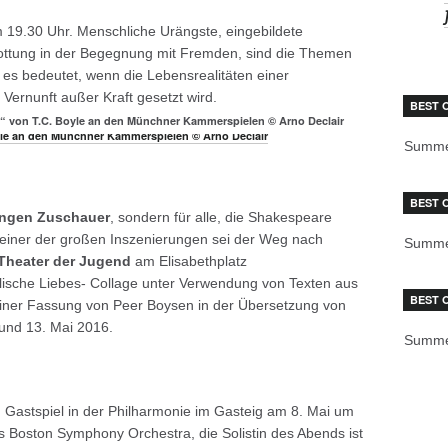
19.30 Uhr. Menschliche Urängste, eingebildete
ttung in der Begegnung mit Fremden, sind die Themen
s es bedeutet, wenn die Lebensrealitäten einer
Vernunft außer Kraft gesetzt wird.
BEST 
“ von T.C. Boyle an den Münchner Kammerspielen © Arno Declair
Summe
BEST 
jungen Zuschauer
, sondern für alle, die Shakespeare
n einer der großen Inszenierungen sei der Weg nach
Summe
Theater der Jugend
am Elisabethplatz
alische Liebes- Collage unter Verwendung von Texten aus
BEST 
iner Fassung von Peer Boysen in der Übersetzung von
 und 13. Mai 2016.
Summe
 Gastspiel in der Philharmonie im Gasteig am 8. Mai um
as Boston Symphony Orchestra, die Solistin des Abends ist