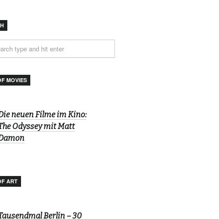
CH
OF MOVIES
Die neuen Filme im Kino:
The Odyssey mit Matt
Damon
OF ART
Tausendmal Berlin – 30