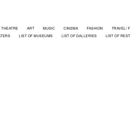
THEATRE
ART
MUSIC
CINEMA
FASHION
TRAVEL/ 
ATERS
LIST OF MUSEUMS
LIST OF GALLERIES
LIST OF RES