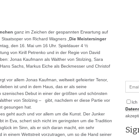
München
ganz im Zeichen der gespannten Erwartung auf
n Staatsoper von Richard Wagners „
Die Meistersinger
ontag, den 16. Mai um 16 Uhr. Spieldauer 4 ½
tung von Kirill Petrenko und in der Regie von David
eben: Jonas Kaufmann als Walther von Stolzing, Sara
 Hans Sachs, Markus Eiche als Beckmesser und Christof
rgt vor allem Jonas Kaufman, weltweit gefeierter Tenor,
ieben ist und in dem Haus, das er als seine
n szenisches Debut in einer der größten und schönsten
alther von Stolzing – gibt, nachdem er diese Partie vor
Ich
nt gesungen hat.
Daten
 es geht auch und vor allem um die Kunst. Der Junker
akzept
bt in Eva, schert sich nicht im geringsten um die Tradition
sglück im Sinn, als er sich daran macht, ein sehr
 in einem Wettstreit vorzutragen, um so die Hand seiner