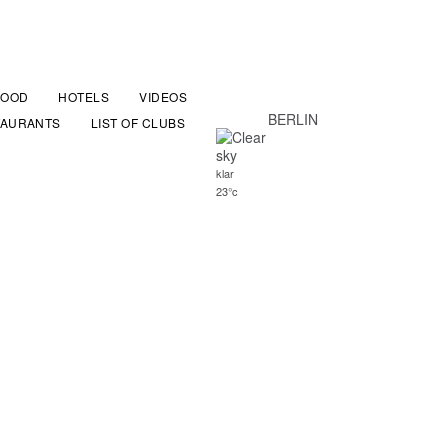
FOOD
HOTELS
VIDEOS
BERLIN
TAURANTS
LIST OF CLUBS
klar
23°c