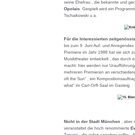
seine Ehefrau , die bekannte und ge
Opolais
. Gespielt wird ein Program
Tschaikowski u.a.
Für die Interessierten zeitgenössi
bis zum 9. Juni Auf- und Anregendes 
Premiere im Jahr 1988 hat sie sich z
Musiktheater entwickelt , das durch 
macht: hier werden nur Uraufführungen
mehreren Premieren an verschiedenen
oft the Sun“ , ein Kompositionsauftra
what“ im Carl-Orff-Saal im Gasteig.
Nicht in der Stadt München
, aber 
veranstaltet die hoch renommierte
Ev
Tagung , die jeden angehen sollte: „