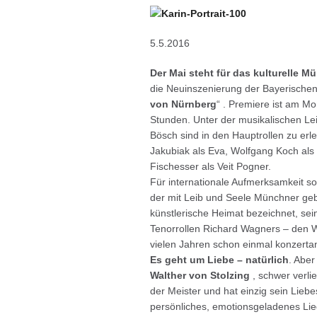
5.5.2016
Der Mai steht für das kulturelle 
die Neuinszenierung der Bayerische
von Nürnberg
“ . Premiere ist am M
Stunden. Unter der musikalischen Lei
Bösch sind in den Hauptrollen zu erl
Jakubiak als Eva, Wolfgang Koch als
Fischesser als Veit Pogner.
Für internationale Aufmerksamkeit so
der mit Leib und Seele Münchner gebl
künstlerische Heimat bezeichnet, sei
Tenorrollen Richard Wagners – den W
vielen Jahren schon einmal konzerta
Es geht um Liebe – natürlich
. Aber
Walther von Stolzing
, schwer verlie
der Meister und hat einzig sein Liebe
persönliches, emotionsgeladenes Lied