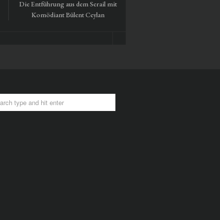
Die Entführung aus dem Serail mit
Tausendmal Berlin – 30 Ja
Komödiant Bülent Ceylan
Hamburger Bahnhof