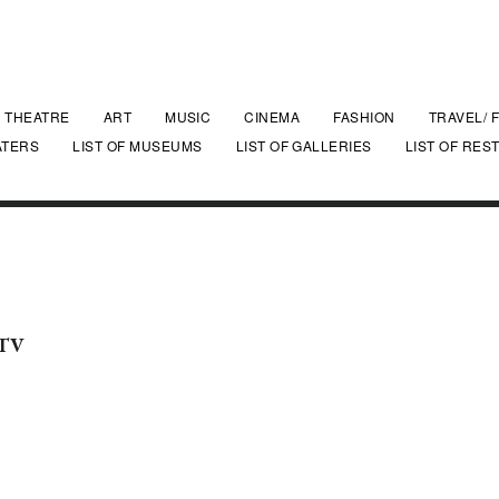
THEATRE
ART
MUSIC
CINEMA
FASHION
TRAVEL/ 
ATERS
LIST OF MUSEUMS
LIST OF GALLERIES
LIST OF RES
 TV