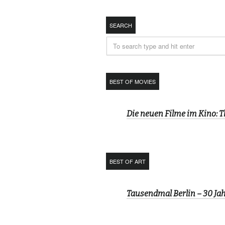
SEARCH
BEST OF MOVIES
Die neuen Filme im Kino: 
BEST OF ART
Tausendmal Berlin – 30 J