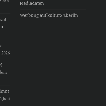
k S/S
Mediadaten
Werbung auf kultur24.berlin
ail
an
re
, 2026
M
Juni
elmut
Juni
n