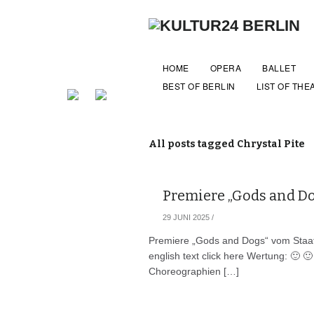
HOME
OPERA
BALLET
BEST OF BERLIN
LIST OF THE
All posts tagged Chrystal Pite
Premiere „Gods and Dog
29 JUNI 2025
/
Premiere „Gods and Dogs“ vom Staats
english text click here Wertung: 🙂 
Choreographien […]