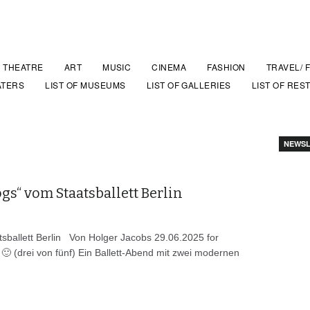
THEATRE
ART
MUSIC
CINEMA
FASHION
TRAVEL/ 
ATERS
LIST OF MUSEUMS
LIST OF GALLERIES
LIST OF RES
NEWSL
s“ vom Staatsballett Berlin
ballett Berlin Von Holger Jacobs 29.06.2025 for
 🙂 (drei von fünf) Ein Ballett-Abend mit zwei modernen