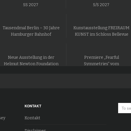
SS 2027
S/S 2027
Tausendmal Berlin – 30 Jahre
Kunstausstellung FREIRAUM
Hamburger Bahnhof
KUNST im Schloss Bellevue
Neue Ausstellung in der
Premiere „Fearful
Helmut Newton Foundation
Symmetries“ vom
in Berlin
Staatsballett Berlin
KONTAKT
sey
Kontakt
Disclaimer