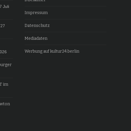
7
Juli
Impressum
Datenschutz
027
Mediadaten
Werbung auf kultur24.berlin
2026
burger
T im
ewton