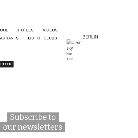
FOOD
HOTELS
VIDEOS
BERLIN
TAURANTS
LIST OF CLUBS
klar
17°c
ETTER
Subscribe to
our newsletters