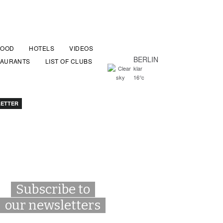
FOOD
HOTELS
VIDEOS
BERLIN
TAURANTS
LIST OF CLUBS
klar
16°c
ETTER
Subscribe to
our newsletters