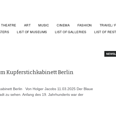
THEATRE
ART
MUSIC
CINEMA
FASHION
TRAVEL/ 
ATERS
LIST OF MUSEUMS
LIST OF GALLERIES
LIST OF RES
NEWSL
im Kupferstichkabinett Berlin
kabinett Berlin Von Holger Jacobs 11.03.2025 Der Blaue
stadt zu sehen. Anfang des 19. Jahrhunderts war der