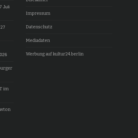
7
Juli
Impressum
Datenschutz
027
Mediadaten
Werbung auf kultur24.berlin
2026
burger
T im
ewton