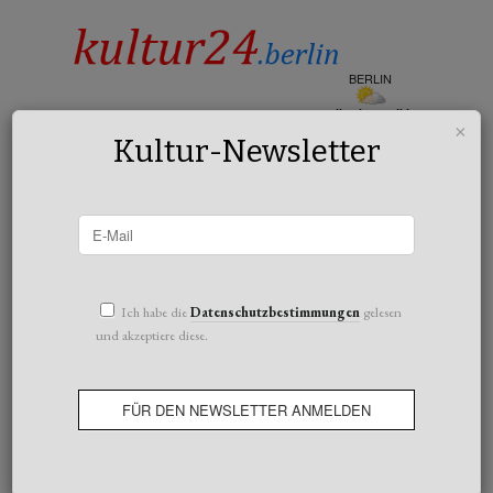
BERLIN
teilweise wolkig
×
19°c
Kultur-Newsletter
All posts tagged Liv Lisa Fries
Ich habe die
Datenschutzbestimmungen
gelesen
und akzeptiere diese.