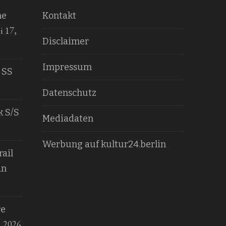
he
Kontakt
i 17,
Disclaimer
Impressum
 SS
Datenschutz
k S/S
Mediadaten
Werbung auf kultur24.berlin
ail
an
re
, 2026