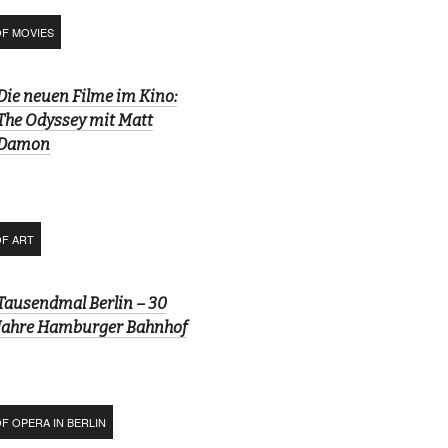
OF MOVIES
Die neuen Filme im Kino:
The Odyssey mit Matt
Damon
OF ART
Tausendmal Berlin – 30
Jahre Hamburger Bahnhof
F OPERA IN BERLIN