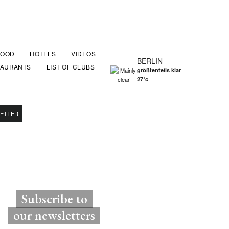
FOOD
HOTELS
VIDEOS
BERLIN
TAURANTS
LIST OF CLUBS
größtenteils klar
27°c
ETTER
Subscribe to
our newsletters