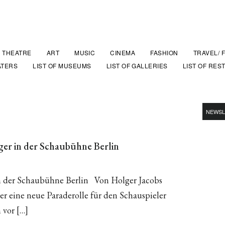
THEATRE
ART
MUSIC
CINEMA
FASHION
TRAVEL/ 
ATERS
LIST OF MUSEUMS
LIST OF GALLERIES
LIST OF RES
NEWSL
nger in der Schaubühne Berlin
in der Schaubühne Berlin Von Holger Jacobs
r eine neue Paraderolle für den Schauspieler
 vor […]