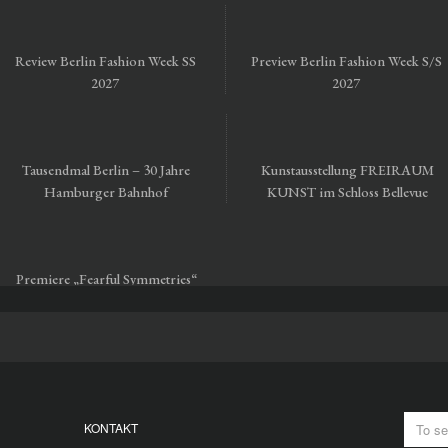
Review Berlin Fashion Week SS
Preview Berlin Fashion Week S/S
2027
2027
Tausendmal Berlin – 30 Jahre
Kunstausstellung FREIRAUM
Hamburger Bahnhof
KUNST im Schloss Bellevue
Premiere „Fearful Symmetries“
vom Staatsballett Berlin
KONTAKT