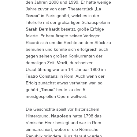
den Jahren 1898 und 1999. Er hatte wenige
Jahre zuvor von dem Theaterstück „
La
Tosca
“ in Paris gehört, welches in der
Titelrolle mit der großartigen Schauspielerin
Sarah Bernhardt
besetzt, große Erfolge
feierte. Er beauftragte seinen Verleger
Ricordi sich um die Rechte an dem Stück zu
bemühen und konnte sich erfolgreich auch
gegen seinen großen Konkurrenten der
damaligen Zeit,
Verdi
, durchsetzen.
Uraufführung war am 14. Januar 1900 im
Teatro Constanzi in Rom. Auch wenn der
Erfolg zunächst etwas verhalten war, so
gehört „
Tosca
“ heute zu den 5
meistgespielten Opern weltweit.
Die Geschichte spielt vor historischem
Hintergrund.
Napoleon
hatte 1798 das
römische Heer besiegt und war in Rom
einmarschiert, wobei er die Römische
Republik gründete. Kurz darauf wurden