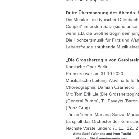
Dritte Überraschung des Abends:
E
Die Musik ist ein typischer Offenbac
Couplet“ im ersten Satz (siehe unser
wenn z.B. die Großherzogin dem junge
Die Hochzeitsmusik für Fritz und Wand
Lebensfreude sprühende Musik eine
„Die Grossherzogin von Gerolste
Komische Oper Berlin
Premiere war am 31.10.2020
Musikalische Leitung: Alevtina Ioffe,
Choreographie: Damian Czarnecki
Mit: Tom Erik Lie (Die Grossherzogin
(General Bumm), Tijl Faveyts (Baron 
(Prinz Grog).
Tänzer*innen: Mariana Souza, Marce
Es spielt das Orchester der Komisch
Nächste Vorstellungen: 7., 11., 22.,
Alma Sadé (Wanda) und Ivan Turšić
(Fritz), „Die Grossherzogin von