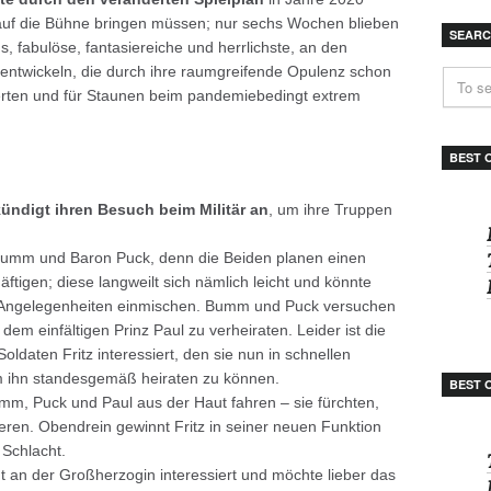
t auf die Bühne bringen müssen; nur sechs Wochen blieben
SEAR
, fabulöse, fantasiereiche und herrlichste, an den
entwickeln, die durch ihre raumgreifende Opulenz schon
erten und für Staunen beim pandemiebedingt extrem
BEST 
ündigt ihren Besuch beim Militär an
, um ihre Truppen
 Bumm und Baron Puck, denn die Beiden planen einen
ftigen; diese langweilt sich nämlich leicht und könnte
he Angelegenheiten einmischen. Bumm und Puck versuchen
t dem einfältigen Prinz Paul zu verheiraten. Leider ist die
daten Fritz interessiert, den sie nun in schnellen
m ihn standesgemäß heiraten zu können.
BEST 
mm, Puck und Paul aus der Haut fahren – sie fürchten,
ieren. Obendrein gewinnt Fritz in seiner neuen Funktion
 Schlacht.
ht an der Großherzogin interessiert und möchte lieber das