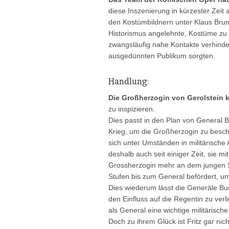
diese Inszenierung in kürzester Zei
den Kostümbildnern unter Klaus Bruns
Historismus angelehnte, Kostüme zu 
zwangsläufig nahe Kontakte verhind
ausgedünnten Publikum sorgten.
Handlung:
Die Großherzogin von Gerolstein k
zu inspizieren.
Dies passt in den Plan von General
Krieg, um die Großherzogin zu beschä
sich unter Umständen in militärisc
deshalb auch seit einiger Zeit, sie mi
Grossherzogin mehr an dem jungen Sol
Stufen bis zum General befördert, u
Dies wiederum lässt die Generäle Bu
den Einfluss auf die Regentin zu verl
als General eine wichtige militärische
Doch zu ihrem Glück ist Fritz gar nic