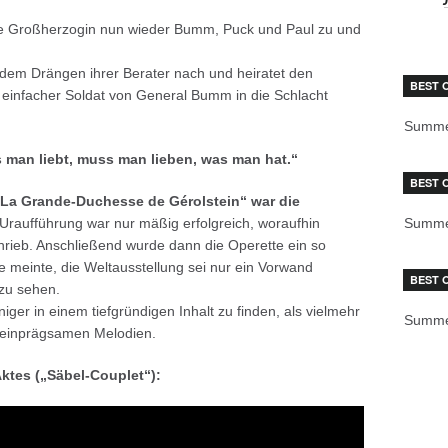
die Großherzogin nun wieder Bumm, Puck und Paul zu und
dem Drängen ihrer Berater nach und heiratet den
BEST 
ls einfacher Soldat von General Bumm in die Schlacht
Summe
man liebt, muss man lieben, was man hat.“
BEST 
„La Grande-Duchesse de Gérolstein“
war die
Uraufführung war nur mäßig erfolgreich, woraufhin
Summe
hrieb. Anschließend wurde dann die Operette ein so
se meinte, die Weltausstellung sei nur ein Vorwand
BEST 
zu sehen.
iger in einem tiefgründigen Inhalt zu finden, als vielmehr
Summe
t einprägsamen Melodien.
ktes („Säbel-Couplet“):