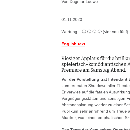
Von Dagmar Loewe
01.11.2020
Wertung: : 🙂 🙂 🙂 🙂 (vier von fünf)
English text
Riesiger Applaus für die brilli
spielerisch–komödiantischen Au
Premiere am Samstag Abend.
Vor der Vorstellung trat Intendant
zum erneuten Shutdown aller Theate
Er verwies auf die fatalen Auswirkung
Vergnügungsstätten und sonstigen Freiz
Abstandsplanung wieder zu einer Sch
Publikum sehr anrührend um Treue a
Musiker, was einen emphatischen Sz
Das Team der Komischen Oper hatt