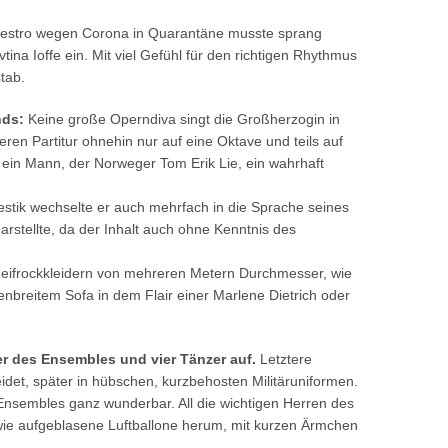
aestro wegen Corona in Quarantäne musste sprang
evtina Ioffe ein. Mit viel Gefühl für den richtigen Rhythmus
tab.
nds:
Keine große Operndiva singt die Großherzogin in
ren Partitur ohnehin nur auf eine Oktave und teils auf
 ein Mann, der Norweger Tom Erik Lie, ein wahrhaft
stik wechselte er auch mehrfach in die Sprache seines
rstellte, da der Inhalt auch ohne Kenntnis des
 Reifrockkleidern von mehreren Metern Durchmesser, wie
nbreitem Sofa in dem Flair einer Marlene Dietrich oder
r des Ensembles und vier Tänzer auf.
Letztere
eidet, später in hübschen, kurzbehosten Militäruniformen.
Ensembles ganz wunderbar. All die wichtigen Herren des
wie aufgeblasene Luftballone herum, mit kurzen Ärmchen