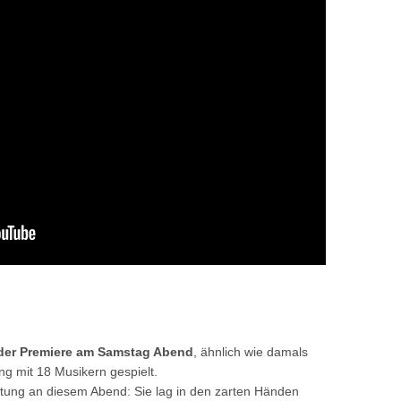
 der Premiere am Samstag Abend
, ähnlich wie damals
ng mit 18 Musikern gespielt.
itung an diesem Abend: Sie lag in den zarten Händen