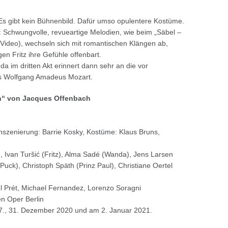
s gibt kein Bühnenbild. Dafür umso opulentere Kostüme.
h: Schwungvolle, revueartige Melodien, wie beim „Säbel –
 Video), wechseln sich mit romantischen Klängen ab,
n Fritz ihre Gefühle offenbart.
a im dritten Akt erinnert dann sehr an die vor
s Wolfgang Amadeus Mozart.
in“ von Jacques Offenbach
 Inszenierung: Barrie Kosky, Kostüme: Klaus Bruns,
), Ivan Turšić (Fritz), Alma Sadé (Wanda), Jens Larsen
Puck), Christoph Späth (Prinz Paul), Christiane Oertel
l Prét, Michael Fernandez, Lorenzo Soragni
en Oper Berlin
 27., 31. Dezember 2020 und am 2. Januar 2021.