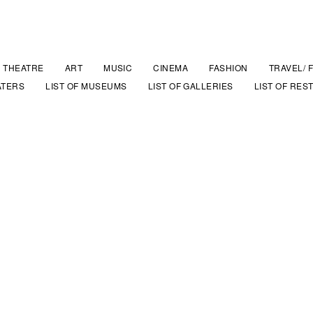
THEATRE
ART
MUSIC
CINEMA
FASHION
TRAVEL/ 
ATERS
LIST OF MUSEUMS
LIST OF GALLERIES
LIST OF RES