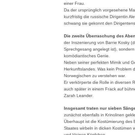
einer Frau.
Da der ursprünglich vorgesehene M
kurzfristig die russische Dirigentin Al
schwang sie gekonnt den Dirigentens
Die zweite Überraschung des Abe
der Inszenierung von Barrie Kosky (de
Sprechgesang angelegt ist), sondern
komödiantisches Genie.
Neben seiner perfekten Mimik und Ge
Herkunftslandes. Was kein Problem da
Norwegischen zu verstehen war.
Er verkörperte die Rolle in diversen
auch später in einem Frack auf bühne
Zarah Leander.
Insgesamt traten nur sieben Sänge
zunächst ebenfalls in Krinolinen gekl
Überhaupt ist die Kostümierung des 
Staates wirbeln in dicken Kostümen 
und kleinen Köpfchen.