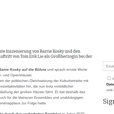
ante Inszenierung von Barrie Kosky und den
ftritt von Tom Erik Lie als Großherzogin bei der
 Barrie Kosky auf die Bühne
und sprach ernste Worte
r- und Opernhäuser.
en der politischen Gleichsetzung der Kulturbetriebe mit
Dat
eitaktivitäten hin, die nun trotz vorbildlicher
und 
ließung der großen Häuser führt. Er bat deshalb das
uch für die kleineren Ensembles und unabhängigen
enenapplaus zur Folge hatte.
e durch den veränderten Spielplan
in Jahre 2020