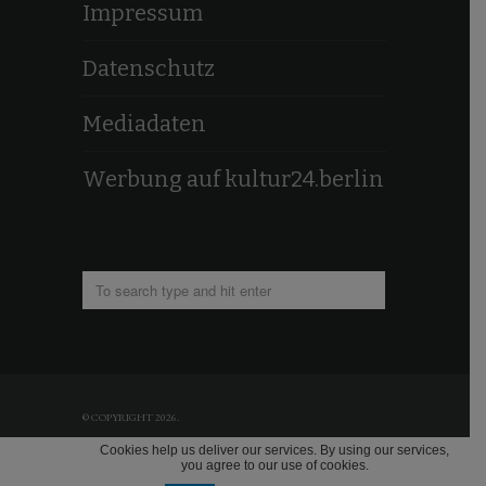
Impressum
Datenschutz
Mediadaten
Werbung auf kultur24.berlin
© COPYRIGHT 2026.
KULTUR24.BERLIN
Cookies help us deliver our services. By using our services,
BY
HOLGER JACOBS
you agree to our use of cookies.