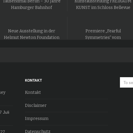
Tausendmal Berlin – 30 Jahre
Kunstausstellung FREIRAUM
Hamburger Bahnhof
KUNST im Schloss Bellevue
Neue Ausstellung in der
Premiere „Fearful
Helmut Newton Foundation
Symmetries“ vom
in Berlin
Staatsballett Berlin
KONTAKT
sey
Kontakt
Disclaimer
7
Juli
Impressum
Datenschutz
027