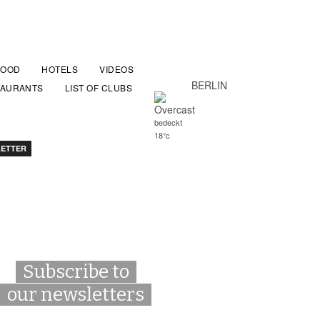
FOOD
HOTELS
VIDEOS
BERLIN
TAURANTS
LIST OF CLUBS
bedeckt
18°c
ETTER
Subscribe to
our newsletters