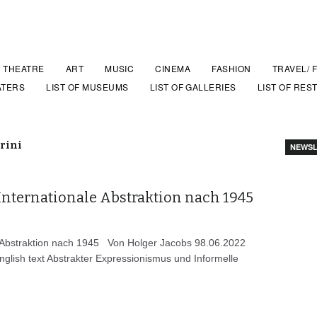
THEATRE
ART
MUSIC
CINEMA
FASHION
TRAVEL/ 
ATERS
LIST OF MUSEUMS
LIST OF GALLERIES
LIST OF RES
rini
NEWSL
 Internationale Abstraktion nach 1945
le Abstraktion nach 1945 Von Holger Jacobs 98.06.2022
English text Abstrakter Expressionismus und Informelle