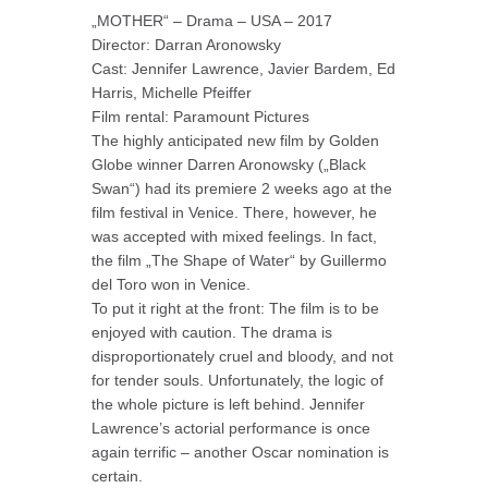
„MOTHER“ – Drama – USA – 2017
Director: Darran Aronowsky
Cast: Jennifer Lawrence, Javier Bardem, Ed
Harris, Michelle Pfeiffer
Film rental: Paramount Pictures
The highly anticipated new film by Golden
Globe winner Darren Aronowsky („Black
Swan“) had its premiere 2 weeks ago at the
film festival in Venice. There, however, he
was accepted with mixed feelings. In fact,
the film „The Shape of Water“ by Guillermo
del Toro won in Venice.
To put it right at the front: The film is to be
enjoyed with caution. The drama is
disproportionately cruel and bloody, and not
for tender souls. Unfortunately, the logic of
the whole picture is left behind. Jennifer
Lawrence’s actorial performance is once
again terrific – another Oscar nomination is
certain.