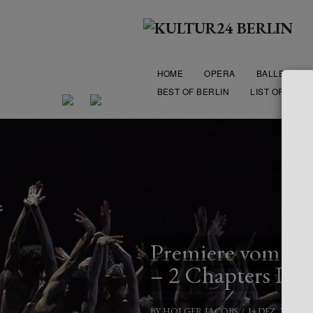
HOME
OPERA
BALLET
BEST OF BERLIN
LIST OF THEA
Premiere vom Staa
– 2 Chapters Lov
BY
HOLGER JACOBS
/
14 DEZ. 2023