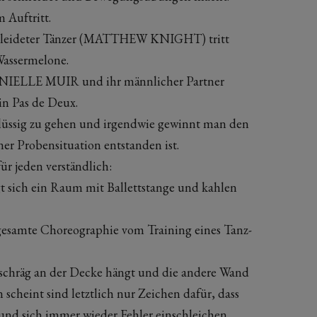
 Auftritt.
gekleideter Tänzer (MATTHEW KNIGHT) tritt
Wassermelone.
ANIELLE MUIR und ihr männlicher Partner
Pas de Deux.
 flüssig zu gehen und irgendwie gewinnt man den
ner Probensituation entstanden ist.
ür jeden verständlich:
t sich ein Raum mit Ballettstange und kahlen
 gesamte Choreographie vom Training eines Tanz-
schräg an der Decke hängt und die andere Wand
scheint sind letztlich nur Zeichen dafür, dass
t und sich immer wieder Fehler einschleichen.