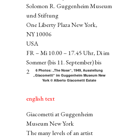
Solomon R. Guggenheim Museum
und Stiftung
One Liberty Plaza New York,
NY 10006
USA
FR – Mi 10.00 – 17.45 Uhr, Di im
Sommer (bis 11. September) bis
21.00 Uhr, Do geschlossen
6 Photos: „The Nose“, 1949, Ausstellung
„Giacometti“ im Guggenheim Museum New
York © Alberto Giacometti Estate
english text
Giacometti at Guggenheim
Museum New York
The many levels of an artist