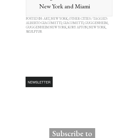
New York and Miami
POSTED IN:
ART
,
NEW YORK
,
OTHER CITIES
/ TAGGED:
ALBERTO GIACOMETTI
,
GIACOMETTI
,
GUGGENHEIM
,
GUGGENHEIM NEW YORK
,
KORY APTON
,
NEW YORK
,
SKULPTUR
NEWSLETTER
Subscribe to