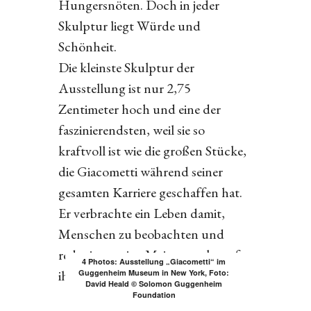
Hungersnöten. Doch in jeder
Skulptur liegt Würde und
Schönheit.
Die kleinste Skulptur der
Ausstellung ist nur 2,75
Zentimeter hoch und eine der
faszinierendsten, weil sie so
kraftvoll ist wie die großen Stücke,
die Giacometti während seiner
gesamten Karriere geschaffen hat.
Er verbrachte ein Leben damit,
Menschen zu beobachten und
reduzierte seine Meisterwerke auf
4 Photos: Ausstellung „Giacometti“ im
ihre Essenz.
Guggenheim Museum in New York, Foto:
David Heald © Solomon Guggenheim
Foundation