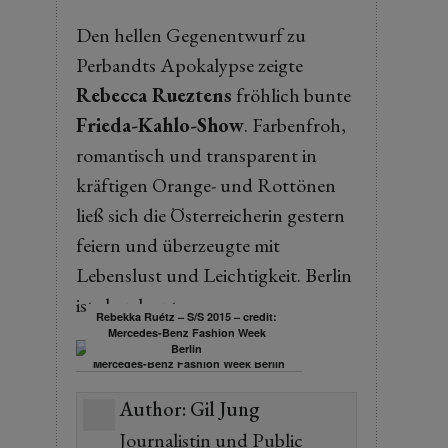
Den hellen Gegenentwurf zu
Perbandts Apokalypse zeigte
Rebecca Rueztens
fröhlich bunte
Frieda-Kahlo-Show
. Farbenfroh,
romantisch und transparent in
kräftigen Orange- und Rottönen
ließ sich die Österreicherin gestern
feiern und überzeugte mit
Lebenslust und Leichtigkeit. Berlin
ist eben bunt.
Rebekka Ruétz – S/S 2015 – credit:
Mercedes-Benz Fashion Week
Berlin
Author:
Gil Jung
Journalistin und Public