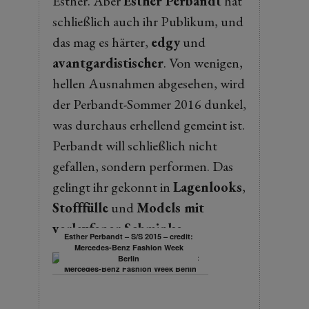
Esther. Aber
Esther Perbandt
hat
schließlich auch ihr Publikum, und
das mag es härter,
edgy
und
avantgardistischer
. Von wenigen,
hellen Ausnahmen abgesehen, wird
der Perbandt-Sommer 2016 dunkel,
was durchaus erhellend gemeint ist.
Perbandt will schließlich nicht
gefallen, sondern performen. Das
gelingt ihr gekonnt in
Lagenlooks
,
Stofffülle
und
Models mit
verlaufener Schminke
.
Esther Perbandt – S/S 2015 – credit:
Mercedes-Benz Fashion Week
Berlin