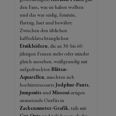
den Fans, was sie haben wollten
und das war seidig, feminin,
flattrig, laut und bewährt.
Zwischen den üblichen
kaffeeklatschtauglichen
Etuikleidern
, die an 30- bis 60-
jährigen Frauen mehr oder minder
gleich aussehen, weißgrundig mit
aufgedruckten
Blüten-
Aquarellen
, mischten sich
hochinteressante
Jodphur-Pants
,
Jumpsuits
und
Missoni
-artigen
anmutende Outfits in
Zackenmuster-Grafik
, teils mit
Cut-Outs
und teils besser, als das