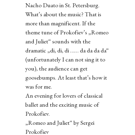
Nacho Duato in St. Petersburg.
What’s about the music? That is
more than magnificent. If the
theme tune of Prokofiev’s „Romeo
and Juliet“ sounds with the
dramatic „di, di, di …… da da da da“
(unfortunately I can not sing it to
you), the audience can get
goosebumps. At least that’s how it
was for me.
An evening for lovers of classical
ballet and the exciting music of
Prokofiev.
„Romeo and Juliet“ by Sergei
Prokofiev