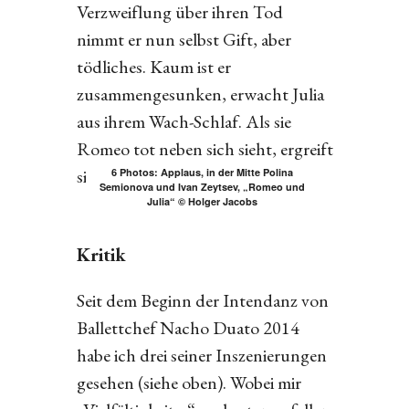
Verzweiflung über ihren Tod
nimmt er nun selbst Gift, aber
tödliches. Kaum ist er
zusammengesunken, erwacht Julia
aus ihrem Wach-Schlaf. Als sie
Romeo tot neben sich sieht, ergreift
sie einen Dolch und tötet sich.
6 Photos: Applaus, in der Mitte Polina
Semionova und Ivan Zeytsev, „Romeo und
Julia“ © Holger Jacobs
Kritik
Seit dem Beginn der Intendanz von
Ballettchef Nacho Duato 2014
habe ich drei seiner Inszenierungen
gesehen (siehe oben). Wobei mir