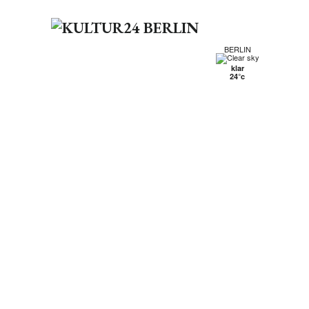
BERLIN
klar
24°c