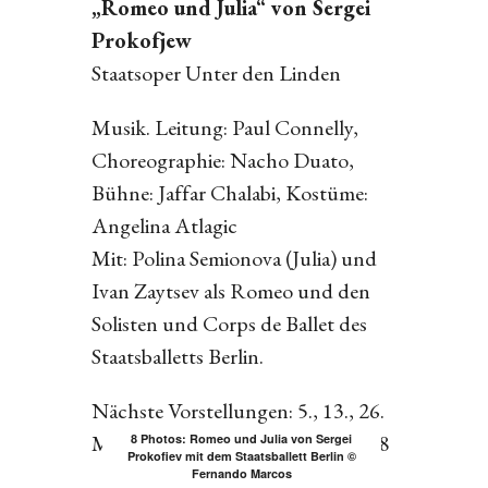
„Romeo und Julia“ von Sergei
Prokofjew
Staatsoper Unter den Linden
Musik. Leitung: Paul Connelly,
Choreographie: Nacho Duato,
Bühne: Jaffar Chalabi, Kostüme:
Angelina Atlagic
Mit: Polina Semionova (Julia) und
Ivan Zaytsev als Romeo und den
Solisten und Corps de Ballet des
Staatsballetts Berlin.
Nächste Vorstellungen: 5., 13., 26.
Mai und 12., 20. und 23. Juni 2018
8 Photos: Romeo und Julia von Sergei
Prokofiev mit dem Staatsballett Berlin ©
Fernando Marcos