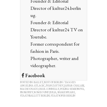
Founder & Editorial
Director of kultur24.berlin
ug.
Founder & Editorial
Director of kultur24 TV on
Youtube.
Former correspondent for
fashion in Paris.
Photographer, writer and
videographer.
Facebook
POSTED IN:
BALLET
,
BEST OF BERLIN
/ TAGGED:
ANGELINA ATLAGIC
,
IVAN ZAYTSEV
,
JAFFAR CHALABI
,
NACHO DUATO
,
PAUL CONNELLY
,
POLINA SEMIONOVA
,
PROKOFIEV
,
ROMEO UND JULIA
,
SHAKESPEARE
,
STAATSBALLETT BERLIN
,
STAATSOPER BERLIN