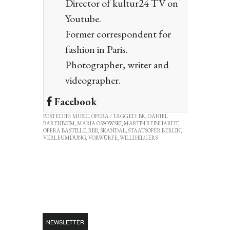
Director of kultur24 TV on
Youtube.
Former correspondent for
fashion in Paris.
Photographer, writer and
videographer.
Facebook
POSTED IN:
MUSIC
,
OPERA
/ TAGGED:
BR
,
DANIEL
BARENBOIM
,
MARIA OSSOWSKI
,
MARTIN REINHARDT
,
OPERA BASTILLE
,
RBB
,
SKANDAL
,
STAATSOPER BERLIN
,
VERLEUMDUNG
,
VORWÜRFE
,
WILLI HILGERS
NEWSLETTER