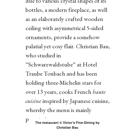
due to various crystal shapes of its
bottles, a modern fireplace, as well
as an elaborately crafted wooden
ceiling with asymmetrical 5-sided
ornaments, provide a somehow
palatial yet cosy flair. Christian Bau,
who studied in
“Schwarzwaldstube“ at Hotel
Traube Tonbach and has been
holding three-Michelin stars for
over 13 years, cooks French
haute
cuisine
inspired by Japanese cuisine,
whereby the menu is mainly
pescetaric.
The restaurant © Victor’s Fine-Dining by
Christian Bau