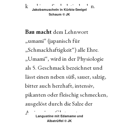
knackigem Spekulatiusboden.
Jakobsmuscheln in Kürbis-Seeigel
Schaum © JK
Bau macht
dem Lehnwort
„umami“ (japanisch für
„Schmackhaftigkeit“) alle Ehre.
„Umami“, wird in der Physiologie
als 5. Geschmack bezeichnet und
lässt einen neben süß, sauer, salzig,
bitter auch herzhaft, intensiv,
pikanten oder fleischig schmecken,
ausgelöst durch die Salze der
Aminosäure Glutamat.
Langustine mit Edamame und
Albatrüffel © JK