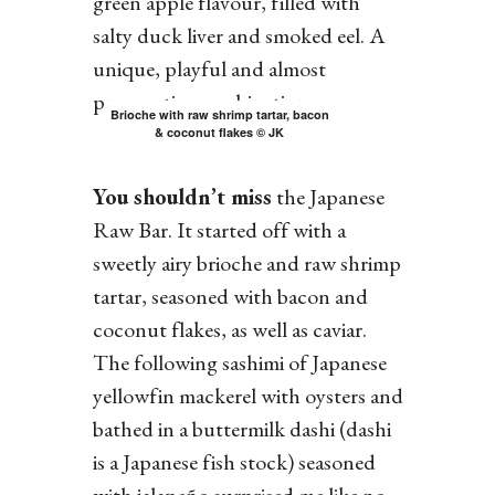
green apple flavour, filled with
salty duck liver and smoked eel. A
unique, playful and almost
provocative combination.
Brioche with raw shrimp tartar, bacon
& coconut flakes © JK
You shouldn’t miss
the Japanese
Raw Bar. It started off with a
sweetly airy brioche and raw shrimp
tartar, seasoned with bacon and
coconut flakes, as well as caviar.
The following sashimi of Japanese
yellowfin mackerel with oysters and
bathed in a buttermilk dashi (dashi
is a Japanese fish stock) seasoned