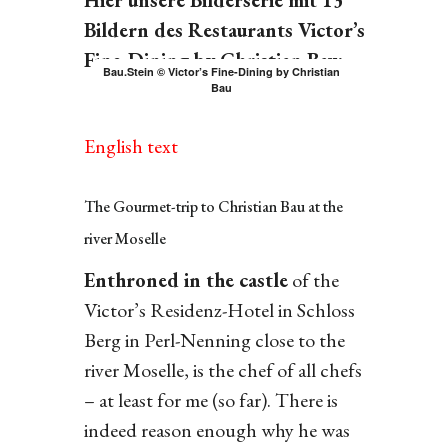
Hier unsere Bilderserie mit 13
Bildern des Restaurants Victor’s
Fine-Dining by Christian Bau:
Bau.Stein © Victor’s Fine-Dining by Christian
Bau
English text
The Gourmet-trip to Christian Bau at the
river Moselle
Enthroned in the castle
of the
Victor’s Residenz-Hotel in Schloss
Berg in Perl-Nenning close to the
river Moselle, is the chef of all chefs
– at least for me (so far). There is
indeed reason enough why he was