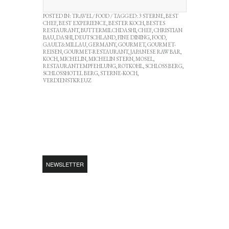
POSTED IN:
TRAVEL/ FOOD
/ TAGGED:
3 STERNE
,
BEST
CHEF
,
BEST EXPERIENCE
,
BESTER KOCH
,
BESTES
RESTAURANT
,
BUTTERMILCHDASHI
,
CHEF
,
CHRISTIAN
BAU
,
DASHI
,
DEUTSCHLAND
,
FINE DINING
,
FOOD
,
GAULT&MILLAU
,
GERMANY
,
GOURMET
,
GOURMET-
REISEN
,
GOURMET-RESTAURANT
,
JAPANESE RAW BAR
,
KOCH
,
MICHELIN
,
MICHELIN STERN
,
MOSEL
,
RESTAURANTEMPFEHLUNG
,
ROTKOHL
,
SCHLOSS BERG
,
SCHLOSSHOTEL BERG
,
STERNE-KOCH
,
VERDIENSTKREUZ
NEWSLETTER