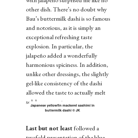
with jalapeño surprised me like no
other dish. There’s no doubt why
Bau’s buttermilk dashi is so famous
and notorious, as it is simply an
exceptional refreshing taste
explosion. In particular, the
jalapeño added a wonderfully
harmonious spiciness. In addition,
unlike other dressings, the slightly
gel-like consistency of the dashi
allowed the taste to actually melt
solely on your tongue.
Japanese yellowfin mackerel sashimi in
buttermilk dashi © JK
Last but not least
followed a
twofold presentation of the blue