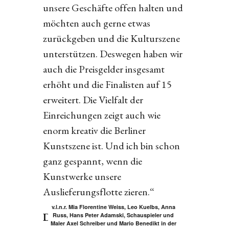
unsere Geschäfte offen halten und
möchten auch gerne etwas
zurückgeben und die Kulturszene
unterstützen. Deswegen haben wir
auch die Preisgelder insgesamt
erhöht und die Finalisten auf 15
erweitert. Die Vielfalt der
Einreichungen zeigt auch wie
enorm kreativ die Berliner
Kunstszene ist. Und ich bin schon
ganz gespannt, wenn die
Kunstwerke unsere
Auslieferungsflotte zieren.“
v.l.n.r. Mia Florentine Weiss, Leo Kuelbs, Anna
Die Jury-Mitglieder:
Russ, Hans Peter Adamski, Schauspieler und
Maler Axel Schreiber und Mario Benedikt in der