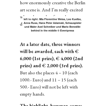
how enormously creative the Berlin
art scene is. And I’m really excited
when the works of art adorn our
left to right: Mia Florentine Weiss, Leo Kuelbs,
delivery fleet. “
Anna Russ, Hans Peter Adamski, Schauspieler
und Maler Axel Schreiber und Mario Benedikt
behind in the middle © Eventpress
At a later date, three winners
will be awarded, each with €
6,000 (1st prize), € 4,000 (2nd
prize) and € 2,000 (3rd prize).
But also the places 4 – 10 (each
1000.- Euro) and 11 – 15 (each
500.- Euro) will not be left with
empty hands.
The highlight, however, comes