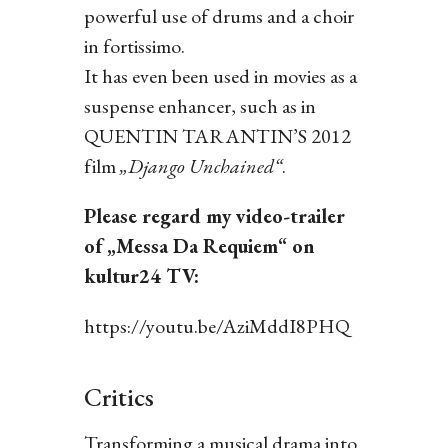
powerful use of drums and a choir
in fortissimo.
It has even been used in movies as a
suspense enhancer, such as in
QUENTIN TARANTIN’S 2012
film
„Django Unchained“
.
Please regard my video-trailer
of „Messa Da Requiem“ on
kultur24 TV:
https://youtu.be/AziMddI8PHQ
Critics
Transforming a musical drama into