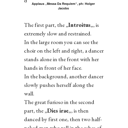
dancers or special stage situations.
Applaus „Messa Da Requiem“, ph: Holger
Jacobs
The first part, the „
Introitus
„, is
extremely slow and restrained.
In the large room you can see the
choir on the left and right, a dancer
stands alone in the front with her
hands in front of her face.
In the background, another dancer
slowly pushes herself along the
wall.
The great furioso in the second
part, the „
Dies irae
„, is then
danced by first one, then two half-
naked men who roll in the ashes of