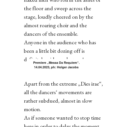
the floor and sweep across the
stage, loudly cheered on by the
almost roaring choir and the
dancers of the ensemble.
Anyone in the audience who has
been a little bit dozing off is
definitely wide awake now!
Premiere „Messa Da Requiem“.
14.04.2023, ph: Holger Jacobs
Apart from the extreme „Dies irae“,
all the dancers‘ movements are
rather subdued, almost in slow
motion.
As if someone wanted to stop time
here in order to delay the moment