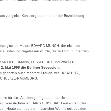
ast zeitgleich Künstlergruppen unter der Bezeichnung
 norwegischen Malers EDVARD MUNCH, der nicht zur
nstausstellung zugelassen wurde, die zu Unmut unter den
er MAX LIEBERMANN, LESSER URY und WALTER
 2. Mai 1898 die Berliner Secession.
rn gehörten auch mehrere Frauen, wie DORA HITZ,
 SCHULTZE-NAUMBURG.
lin für die „Abtrünnigen“ gebaut, nämlich an der
nburg, vom Architekten HANS GRISEBACH entworfen (das
lebt. Heute steht dort ein hässlicher Wohnblock aus den