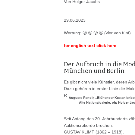
Von Holger Jacobs
29.06.2023
Wertung: 🙂 🙂 🙂 🙂 (vier von fünf)
for english text click here
Der Aufbruch in die Mo
München und Berlin
Es gibt nicht viele Künstler, deren A
Dazu gehören in erster Linie die 
RENOIR und CÉZANNE.
Auguste Renoir, „Blühender Kastanienba
Alte Nationalgalerie, ph: Holger Ja
Seit Anfang des 20. Jahrhunderts zä
Auktionsrekorde brechen:
GUSTAV KLIMT (1862 – 1918).