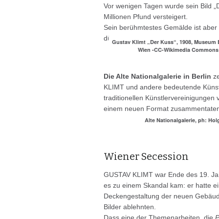
Vor wenigen Tagen wurde sein Bild „
Millionen Pfund versteigert.
Sein berühmtestes Gemälde ist aber 
dürften.
Gustav Klimt „Der Kuss“, 1908, Museum 
Wien -CC-Wikimedia Commons
Die Alte Nationalgalerie in Berlin
ze
KLIMT und andere bedeutende Künstl
traditionellen Künstlervereinigungen
einem neuen Format zusammentate
Alte Nationalgalerie, ph: Ho
Wiener Secession
GUSTAV KLIMT war Ende des 19. Jahrh
es zu einem Skandal kam: er hatte ei
Deckengestaltung der neuen Gebäude 
Bilder ablehnten.
Dass eine der Themenarbeiten, die
P