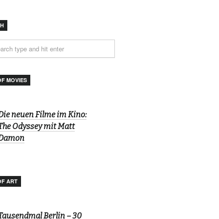
CH
OF MOVIES
Die neuen Filme im Kino:
The Odyssey mit Matt
Damon
OF ART
Tausendmal Berlin – 30