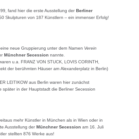
99, fand hier die erste Ausstellung der
Berliner
 50 Skulpturen von 187 Künstlern – ein immenser Erfolg!
92 eine neue Gruppierung unter dem Namen
Verein
ter
Münchner Secession
nannte.
n waren u.a. FRANZ VON STUCK, LOVIS CORINTH,
kt der berühmten Häuser am Alexanderplatz in Berlin)
 LEITIKOW aus Berlin waren hier zunächst
e später in der Hauptstadt die Berliner Secession
itaus mehr Künstler in München als in Wien oder in
ste Ausstellung der
Münchner Secession
am 16. Juli
tler stellten 876 Werke aus!