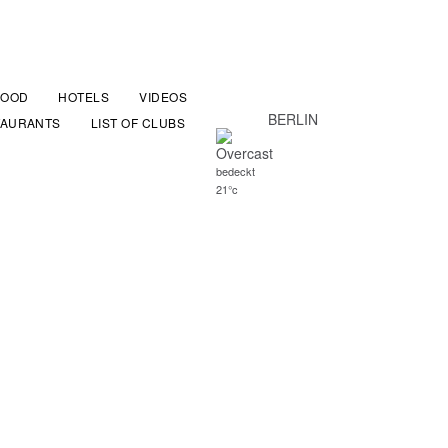
FOOD
HOTELS
VIDEOS
BERLIN
TAURANTS
LIST OF CLUBS
bedeckt
21°c