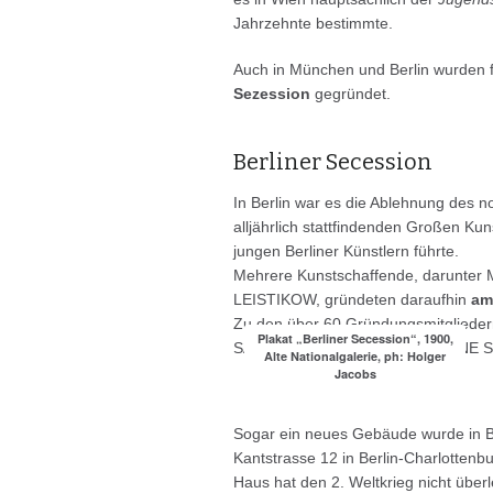
Jahrzehnte bestimmte.
Auch in München und Berlin wurden f
Sezession
gegründet.
Berliner Secession
In Berlin war es die Ablehnung des
alljährlich stattfindenden Großen Ku
jungen Berliner Künstlern führte.
Mehrere Kunstschaffende, darunt
LEISTIKOW, gründeten daraufhin
am
Zu den über 60 Gründungsmitgliede
Plakat „Berliner Secession“, 1900,
SABINE LEPSIUS und ERNESTINE
Alte Nationalgalerie, ph: Holger
Jacobs
Sogar ein neues Gebäude wurde in Ber
Kantstrasse 12 in Berlin-Charlotte
Haus hat den 2. Weltkrieg nicht über