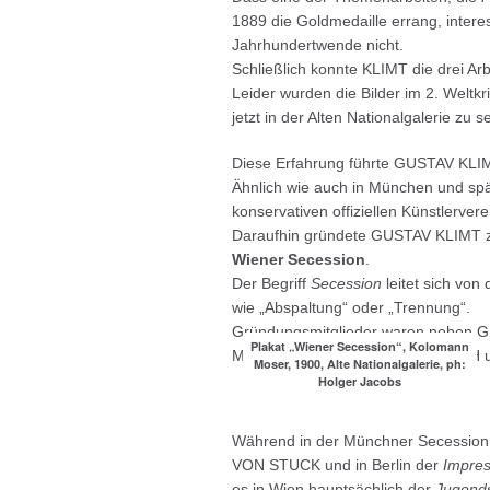
1889 die Goldmedaille errang, intere
Jahrhundertwende nicht.
Schließlich konnte KLIMT die drei A
Leider wurden die Bilder im 2. Weltkr
jetzt in der Alten Nationalgalerie zu 
Diese Erfahrung führte GUSTAV KLIMT
Ähnlich wie auch in München und spät
konservativen offiziellen Künstlerve
Daraufhin gründete GUSTAV KLIMT 
Wiener Secession
.
Der Begriff
Secession
leitet sich von
wie „Abspaltung“ oder „Trennung“.
Gründungsmitglieder waren nebe
Plakat „Wiener Secession“, Kolomann
MOSER, JOSEPH MARIA OLBRICH 
Moser, 1900, Alte Nationalgalerie, ph:
Holger Jacobs
Während in der Münchner Secession s
VON STUCK und in Berlin der
Impres
es in Wien hauptsächlich der
Jugends