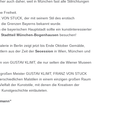
er auch daher, weil in München fast alle Stilrichtungen
e Freiheit.
VON STUCK, der mit seinem Stil des erotisch
 die Grenzen Bayerns bekannt wurde.
die bayerischen Hauptstadt sollte ein kunstinteressierter
im Stadtteil München-Bogenhausen
besuchen!
alerie in Berlin zeigt jetzt bis Ende Oktober Gemälde,
tlern aus der Zeit der
Secession
in Wien, München und
ten von GUSTAV KLIMT, die nur selten die Wiener Museen
rei großen Meister GUSTAV KLIMT, FRANZ VON STUCK
schiedlichen Malstilen in einem einzigen großen Raum
Vielfalt der Kunststile, mit denen die Kreativen der
 Kunstgeschichte einläuteten.
ermann“