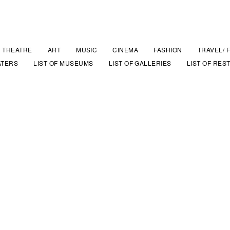
THEATRE
ART
MUSIC
CINEMA
FASHION
TRAVEL/ 
ATERS
LIST OF MUSEUMS
LIST OF GALLERIES
LIST OF RES