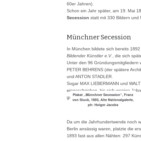
60er Jahren).
Schon ein Jahr später, am 19. Mai 18
Secession
statt mit 330 Bildern und
Münchner Secession
In München bildete sich bereits 18
Bildender Künstler e.V
., die sich spä
Unter den 96 Gründungsmitglieder
PETER BEHRENS (der spätere Archite
und ANTON STADLER.
Sogar MAX LIEBERMANN und WALTER
eingeschrieben, bis sich wenige Jahr
Plakat „Münchner Secession“, Franz
gründete.
von Stuck, 1893, Alte Nationalgalerie,
ph: Holger Jacobs
Da um die Jahrhundertwende noch we
Berlin ansässig waren, platzte die er
1893 fast aus allen Nähten: 297 Küns