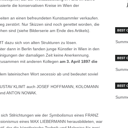
ssierte die konservativen Kreise im Wien der
rbeiten an einen befreundeten Kunstsammler verkaufen.
ieg zerstört. Nur Skizzen sind noch gerettet worden, die
BEST 
sehen sind (siehe Bilderserie am Ende des Artikels).
Summe
 dazu sich von alten Strukturen zu lösen.
er dann in Berlin fanden junge Künstler in Wien in den
reinigungen der damaligen Zeit keine Anerkennung.
BEST 
zusammen mit anderen Kollegen
am 3. April 1897 die
Summe
 dem lateinischen Wort
secessio
ab und bedeutet soviel
BEST 
n GUSTAV KLIMT auch JOSEF HOFFMANN, KOLOMANN
und ANTON NOWAK.
Summe
ich Stilrichtungen wie der
Symbolismus
eines FRANZ
sionismus
eines MAX LIEBERMANN herausbildeten, war
til
, der die künstlerische Technik und Malweise für zwei