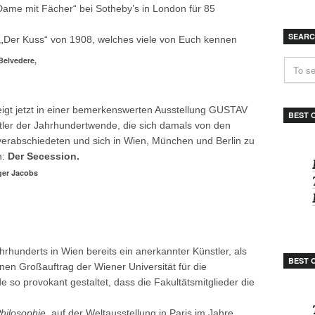
Dame mit Fächer“ bei Sotheby’s in London für 85
SEAR
„Der Kuss“ von 1908, welches viele von Euch kennen
Belvedere,
igt jetzt in einer bemerkenswerten Ausstellung GUSTAV
BEST 
er der Jahrhundertwende, die sich damals von den
 verabschiedeten und sich in Wien, München und Berlin zu
n:
Der Secession.
lger Jacobs
underts in Wien bereits ein anerkannter Künstler, als
BEST 
nen Großauftrag der Wiener Universität für die
so provokant gestaltet, dass die Fakultätsmitglieder die
hilosophie
, auf der Weltausstellung in Paris im Jahre