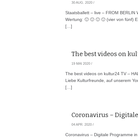
30 AUG. 2020
/
Staatsballett – live – FROM BERLI
Wertung: 🙂 🙂 🙂 🙂 (vier von fünf) En
[…]
The best videos on ku
19 MAI 2020
/
The best videos on kultur24 TV – H
Liebe Kulturfreunde, auf unserem You
[…]
Coronavirus – Digital
04 APR. 2020
/
Coronavirus – Digitale Programme in