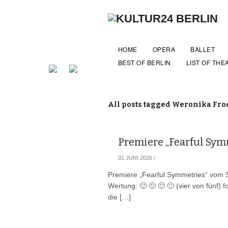
HOME
OPERA
BALLET
BEST OF BERLIN
LIST OF THE
All posts tagged Weronika Fr
Premiere „Fearful Symm
01 JUNI 2026
/
Premiere „Fearful Symmetries“ vom S
Wertung: 🙂 🙂 🙂 🙂 (vier von fünf) f
die […]