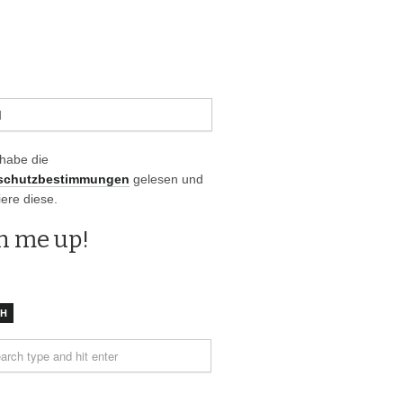
 habe die
schutzbestimmungen
gelesen und
iere diese.
CH