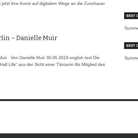
n jetzt ihre Kunst auf digitalem Wege an die Zuschauer
BEST 
Summe
rlin – Danielle Muir
BEST 
e Muir Von Danielle Muir 30.05.2019 english text Die
Summe
lf Life“ aus der Sicht einer Tänzerin Als Mitglied des