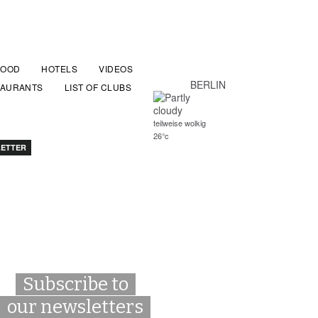
FOOD
HOTELS
VIDEOS
BERLIN
TAURANTS
LIST OF CLUBS
teilweise wolkig
26°c
ETTER
Subscribe to
our newsletters