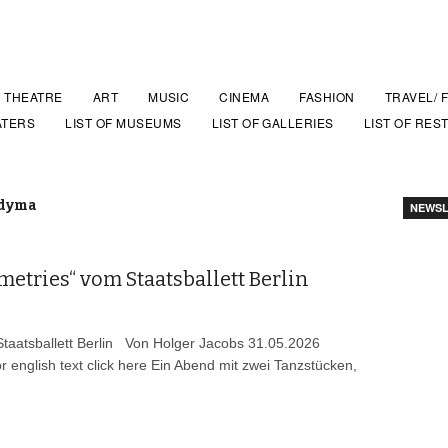
THEATRE
ART
MUSIC
CINEMA
FASHION
TRAVEL/ 
ATERS
LIST OF MUSEUMS
LIST OF GALLERIES
LIST OF RES
odyma
NEWSL
etries“ vom Staatsballett Berlin
taatsballett Berlin Von Holger Jacobs 31.05.2026
or english text click here Ein Abend mit zwei Tanzstücken,