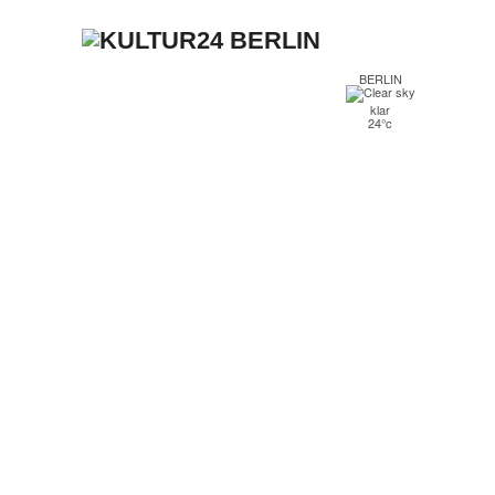
BERLIN
klar
24°c