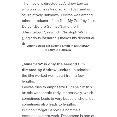
The movie is directed by Andrew Levitas,
who was born in New York in 1977 and is
still relatively unknown. Levitas was among
others producer of the film „My Zoe“ by Julie
Delpy („Before Sunrise“) and the film
„Georgetown“, in which Christoph Waltz
(„Inglorious Bastards“) makes his directorial
debut.
Johnny Depp als Eugene Smith in MINAMATA
© Larry D. Horricks
„Minamata“ is only the second film
directed by Andrew Levitas
. In principle,
the film worked well, apart from a few
lengths.
Levitas tries to emphasize Eugene Smith’s
artistic work particularly impressively, which
sometimes leads to very beautiful shots, but
sometimes also leads to lengths.
But don’t forget Benoit Delhomme’s
excellent camera work. Delhomme is one of