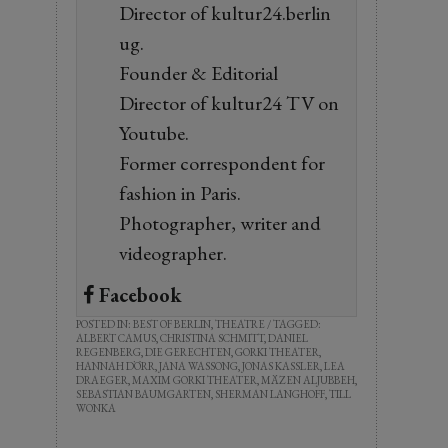
Director of kultur24.berlin
ug.
Founder & Editorial
Director of kultur24 TV on
Youtube.
Former correspondent for
fashion in Paris.
Photographer, writer and
videographer.
Facebook
POSTED IN:
BEST OF BERLIN
,
THEATRE
/ TAGGED:
ALBERT CAMUS
,
CHRISTINA SCHMITT
,
DANIEL
REGENBERG
,
DIE GERECHTEN
,
GORKI THEATER
,
HANNAH DÖRR
,
JANA WASSONG
,
JONAS KASSLER
,
LEA
DRAEGER
,
MAXIM GORKI THEATER
,
MÄZEN ALJUBBEH
,
SEBASTIAN BAUMGARTEN
,
SHERMAN LANGHOFF
,
TILL
WONKA