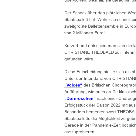
überworfen, weshalb sie daraufhin d
Der Schock über den plötzlichen We
Staatsballett tief. Woher so schnell e
zweitgrößte Ballettensemble in Euro
von 2 Millionen Euro!
Kurzerhand entschied man sich die la
CHRISTIANE THEOBALD zur Interims-In
gefunden wäre.
Diese Entscheidung stellte sich als a
Unter der Intendanz von CHRISTIA
„Voices“
des Britischen Choreogra
Aufführung, wie auch große klassisch
„Dornröschen“
nach einer Choreog
Erfolgsstück der Saison 2022 mit au
Besonders bemerkenswert THEOBALD
Staatsballetts die Möglichkeit zu ge
Gerade in der Pandemie-Zeit bot sich
auszuprobieren.