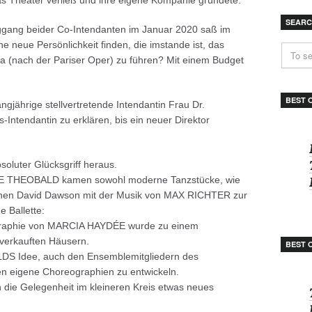
as Theater verließ und ihre eigene Kompanie gründete.
SEAR
ggang beider Co-Intendanten im Januar 2020 saß im
ine neue Persönlichkeit finden, die imstande ist, das
pa (nach der Pariser Oper) zu führen? Mit einem Budget
BEST 
ngjährige stellvertretende Intendantin Frau Dr.
tendantin zu erklären, bis ein neuer Direktor
bsoluter Glücksgriff heraus.
NE THEOBALD kamen sowohl moderne Tanzstücke, wie
phen David Dawson mit der Musik von MAX RICHTER zur
e Ballette:
raphie von MARCIA HAYDÉE wurde zu einem
sverkauften Häusern.
BEST 
S Idee, auch den Ensemblemitgliedern des
ben eigene Choreographien zu entwickeln.
 die Gelegenheit im kleineren Kreis etwas neues