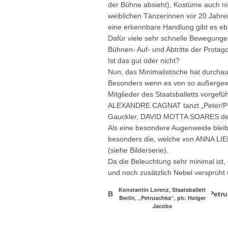
der Bühne absieht), Kostüme auch ni
weiblichen Tänzerinnen vor 20 Jahre
eine erkennbare Handlung gibt es eben
Dafür viele sehr schnelle Bewegunge
Bühnen- Auf- und Abtritte der Protago
Ist das gut oder nicht?
Nun, das Minimalistische hat durchau
Besonders wenn es von so außergewö
Mitglieder des Staatsballetts vorgefü
ALEXANDRE CAGNAT tanzt „Peter/Pe
Gauckler, DAVID MOTTA SOARES den R
Als eine besondere Augenweide bleib
besonders die, welche von ANNA 
(siehe Bilderserie).
Da die Beleuchtung sehr minimal ist, 
und noch zusätzlich Nebel versprüht
Konstantin Lorenz, Staatsballett
Bilderserie mit 15 Fotos der „Pet
Berlin, „Petruschka“, ph: Holger
Jacobs