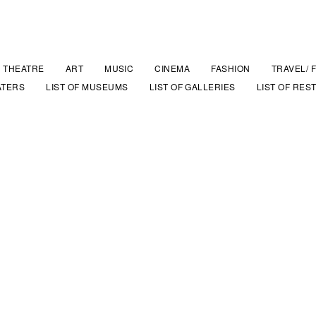
THEATRE
ART
MUSIC
CINEMA
FASHION
TRAVEL/ 
ATERS
LIST OF MUSEUMS
LIST OF GALLERIES
LIST OF RES