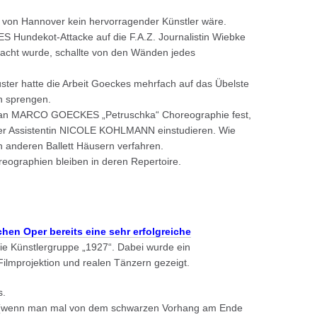
f von Hannover kein hervorragender Künstler wäre.
 Hundekot-Attacke auf die F.A.Z. Journalistin Wiebke
facht wurde, schallte von den Wänden jedes
ster hatte die Arbeit Goeckes mehrfach auf das Übelste
n sprengen.
ch an MARCO GOECKES „Petruschka“ Choreographie fest,
einer Assistentin NICOLE KOHLMANN einstudieren. Wie
an anderen Ballett Häusern verfahren.
graphien bleiben in deren Repertoire.
hen Oper bereits eine sehr erfolgreiche
ie Künstlergruppe „1927“. Dabei wurde ein
ilmprojektion und realen Tänzern gezeigt.
s.
ht (wenn man mal von dem schwarzen Vorhang am Ende