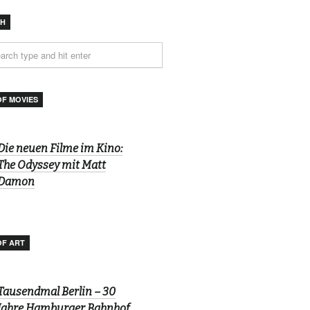
CH
OF MOVIES
Die neuen Filme im Kino:
The Odyssey mit Matt
Damon
OF ART
Tausendmal Berlin – 30
Jahre Hamburger Bahnhof