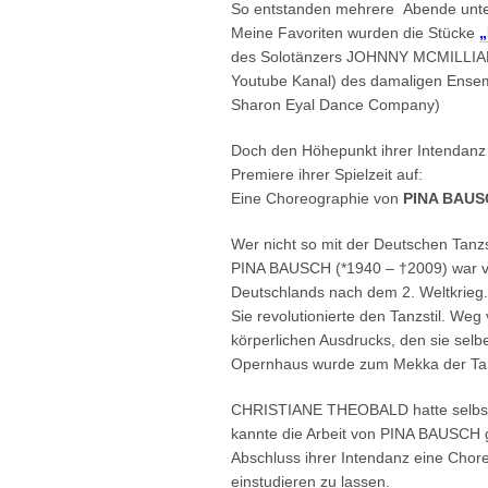
So entstanden mehrere Abende unte
Meine Favoriten wurden die Stücke
„
des Solotänzers JOHNNY MCMILLI
Youtube Kanal) des damaligen Ensem
Sharon Eyal Dance Company)
Doch den Höhepunkt ihrer Intendanz
Premiere ihrer Spielzeit auf:
Eine Choreographie von
PINA BAUS
Wer nicht so mit der Deutschen Tanz
PINA BAUSCH (*1940 – †2009) war vi
Deutschlands nach dem 2. Weltkrieg.
Sie revolutionierte den Tanzstil. We
körperlichen Ausdrucks, den sie selb
Opernhaus wurde zum Mekka der Tan
CHRISTIANE THEOBALD hatte selbst 
kannte die Arbeit von PINA BAUSCH 
Abschluss ihrer Intendanz eine Chor
einstudieren zu lassen.