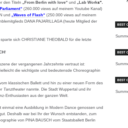
r den Titeln
„From Berlin with love“
und
„Lab Work
s“
.
Parliament“
(260.000 views auf meinem Youtube Kanal)
AN und
„Waves of Flash“
(250.000 views auf meinem
blemitglieds DANA PAJARILLAGA (heute Mitglied der
BEST 
Summe
 sparte sich CHRISTIANE THEOBALD für die letzte
CH
!
BEST 
Summe
szene der vergangenen Jahrzehnte vertraut ist:
elleicht die wichtigste und bedeutensde Choreographin
BEST 
g vom klassischen Ballett und hin zu einer neuen Form des
er
Tanztheater
nannte. Die Stadt Wuppertal und ihr
Summe
z-Enthusiasten aus der ganzen Welt.
einmal eine Ausbildung in Modern Dance genossen und
gut. Deshalb war bei Ihr der Wunsch entstanden, zum
eographie von PINA BAUSCH vom Staatsballett Berlin