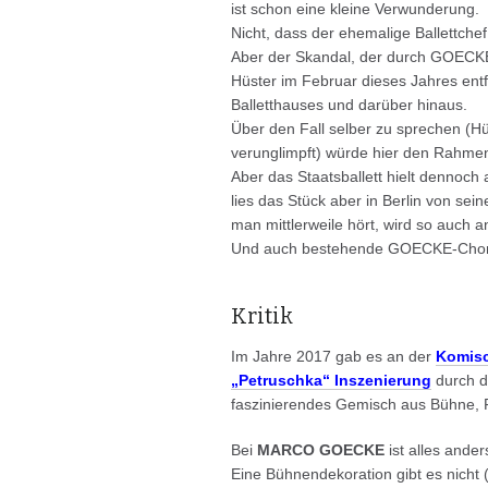
ist schon eine kleine Verwunderung.
Nicht, dass der ehemalige Ballettche
Aber der Skandal, der durch GOECKES
Hüster im Februar dieses Jahres ent
Balletthauses und darüber hinaus.
Über den Fall selber zu sprechen (Hü
verunglimpft) würde hier den Rahme
Aber das Staatsballett hielt denno
lies das Stück aber in Berlin von s
man mittlerweile hört, wird so auch 
Und auch bestehende GOECKE-Choreo
Kritik
Im Jahre 2017 gab es an der
Komisc
„Petruschka“ Inszenierung
durch d
faszinierendes Gemisch aus Bühne, F
Bei
MARCO GOECKE
ist alles ander
Eine Bühnendekoration gibt es nic