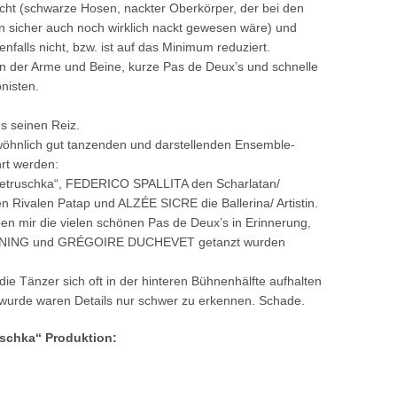
cht (schwarze Hosen, nackter Oberkörper, der bei den
n sicher auch noch wirklich nackt gewesen wäre) und
falls nicht, bzw. ist auf das Minimum reduziert.
n der Arme und Beine, kurze Pas de Deux’s und schnelle
nisten.
s seinen Reiz.
hnlich gut tanzenden und darstellenden Ensemble-
hrt werden:
truschka“, FEDERICO SPALLITA den Scharlatan/
ivalen Patap und ALZÉE SICRE die Ballerina/ Artistin.
en mir die vielen schönen Pas de Deux’s in Erinnerung,
LIENING und GRÉGOIRE DUCHEVET getanzt wurden
die Tänzer sich oft in der hinteren Bühnenhälfte aufhalten
 wurde waren Details nur schwer zu erkennen. Schade.
ruschka“ Produktion: