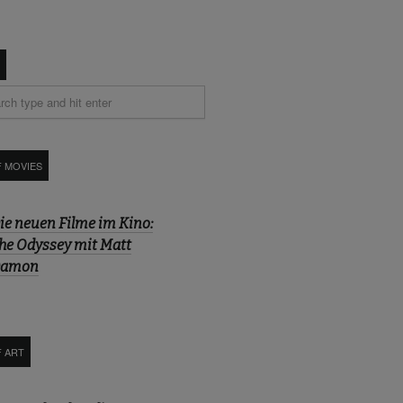
F MOVIES
ie neuen Filme im Kino:
he Odyssey mit Matt
amon
F ART