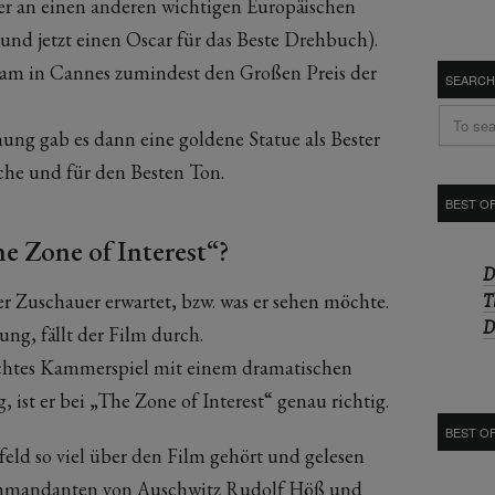
ber an einen anderen wichtigen Europäischen
(und jetzt einen Oscar für das Beste Drehbuch).
kam in Cannes zumindest den Großen Preis der
SEARCH
hung gab es dann eine goldene Statue als Bester
che und für den Besten Ton.
BEST O
he Zone of Interest“?
D
r Zuschauer erwartet, bzw. was er sehen möchte.
T
D
ng, fällt der Film durch.
machtes Kammerspiel mit einem dramatischen
ist er bei „The Zone of Interest“ genau richtig.
BEST O
eld so viel über den Film gehört und gelesen
kommandanten von Auschwitz Rudolf Höß und