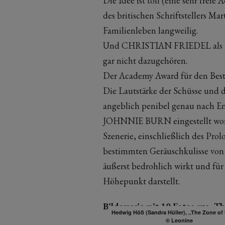
Die Idee ist toll (eine sehr fre
des britischen Schriftstellers Ma
Familienleben langweilig.
Und CHRISTIAN FRIEDEL als Rudo
gar nicht dazugehören.
Der Academy Award für den Best
Die Lautstärke der Schüsse und 
angeblich penibel genau nach E
JOHNNIE BURN eingestellt word
Szenerie, einschließlich des Prol
bestimmten Geräuschkulisse vo
äußerst bedrohlich wirkt und für 
Höhepunkt darstellt.
Bilderserie mit 10 Fotos aus „Th
Hedwig Höß (Sandra Hüller), „The Zone of 
© Leonine