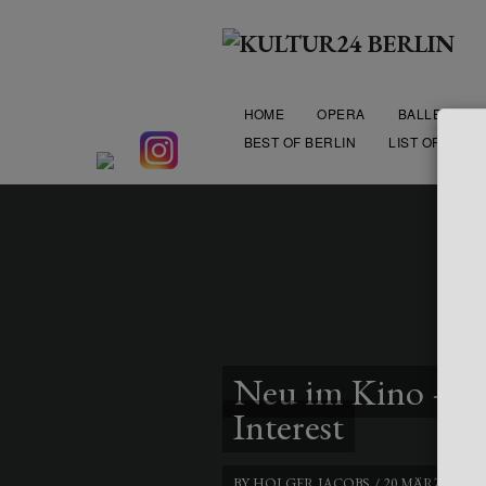
HOME
OPERA
BALLET
BEST OF BERLIN
LIST OF THEA
Neu im Kino – T
Interest
BY
HOLGER JACOBS
/
20 MÄRZ 2024