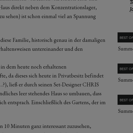
T
 Haus direkt neben dem Konzentrationslager,
J
zu sehen) ist schon einmal viel an Spannung
BEST OF
diese Familie, historisch genau in der damaligen
Summe
erhaltensweisen untereinander und den
 dem heute noch erhaltenen
BEST OF
 da dieses sich heute in Privatbesitz befindet
Summe
s…?), ließ er durch seinen Set-Designer CHRIS
dliches leer stehendes Haus so umbauen, dass
BEST OF
ich entsprach. Einschließlich des Gartens, der im
Summe
ten 10 Minuten ganz interessant zuzusehen,