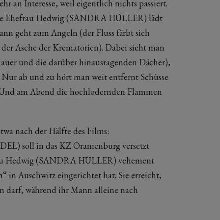
r an Interesse, weil eigentlich nichts passiert.
 die Ehefrau Hedwig (SANDRA HÜLLER) lädt
n geht zum Angeln (der Fluss färbt sich
 der Asche der Krematorien). Dabei sieht man
 Mauer und die darüber hinausragenden Dächer),
. Nur ab und zu hört man weit entfernt Schüsse
n. Und am Abend die hochlodernden Flammen
wa nach der Hälfte des Films:
) soll in das KZ Oranienburg versetzt
efrau Hedwig (SANDRA HÜLLER) vehement
n“ in Auschwitz eingerichtet hat. Sie erreicht,
en darf, während ihr Mann alleine nach