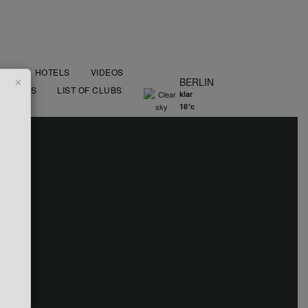
OOD
HOTELS
VIDEOS
×
BERLIN
AURANTS
LIST OF CLUBS
klar
16°c