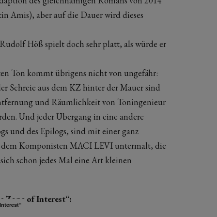
ie Adaption des gleichnamigen Romans von 2014
rtin Amis), aber auf die Dauer wird dieses
lf Höß spielt doch sehr platt, als würde er
en Ton kommt übrigens nicht von ungefähr:
der Schreie aus dem KZ hinter der Mauer sind
ntfernung und Räumlichkeit von Toningenieur
en. Und jeder Übergang in eine andere
ogs und des Epilogs, sind mit einer ganz
n dem Komponisten MACI LEVI untermalt, die
sich schon jedes Mal eine Art kleinen
e Zone of Interest“:
Interest“