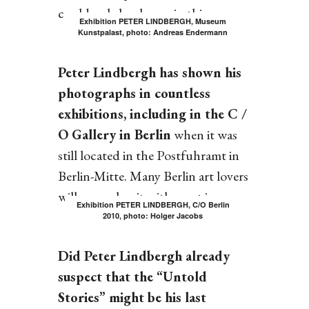
could only be shown in this way.
Exhibition PETER LINDBERGH, Museum
Kunstpalast, photo: Andreas Endermann
Peter Lindbergh has shown his
photographs in countless
exhibitions, including in the C /
O Gallery in Berlin
when it was
still located in the Postfuhramt in
Berlin-Mitte. Many Berlin art lovers
will remember it with great joy.
Exhibition PETER LINDBERGH, C/O Berlin
2010, photo: Holger Jacobs
Did Peter Lindbergh already
suspect that the “Untold
Stories” might be his last