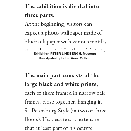
The exhibition is divided into
three parts.
At the beginning, visitors can
expect a photo wallpaper made of
blueback paper with various motifs,
specially created for this exhibition.
Exhibition PETER LINDBERGH, Museum
Kunstpalast, photo: Anne Orthen
The main part consists of the
large black and white prints
,
each of them framed in narrow oak
frames, close together, hanging in
St. Petersburg-Style (in two or three
floors). His oeuvre is so extensive
that at least part of his oeuvre