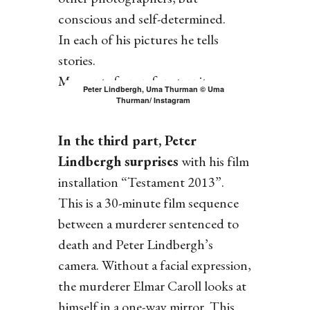
conscious and self-determined.
In each of his pictures he tells
stories.
Moments frozen for eternity.
Peter Lindbergh, Uma Thurman © Uma
Thurman/ Instagram
In the third part, Peter
Lindbergh surprises
with his film
installation “Testament 2013”.
This is a 30-minute film sequence
between a murderer sentenced to
death and Peter Lindbergh’s
camera. Without a facial expression,
the murderer Elmar Caroll looks at
himself in a one-way mirror. This