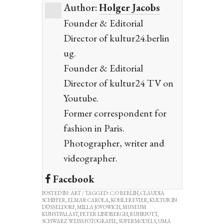
Author:
Holger Jacobs
Founder & Editorial
Director of kultur24.berlin
ug.
Founder & Editorial
Director of kultur24 TV on
Youtube.
Former correspondent for
fashion in Paris.
Photographer, writer and
videographer.
Facebook
POSTED IN:
ART
/ TAGGED:
C/O BERLIN
,
CLAUDIA
SCHIFFER
,
ELMAR CAROLA
,
KOHLEREVIER
,
KULTUR IN
DÜSSELDORF
,
MILLA JOVOWICH
,
MUSEUM
KUNSTPALAST
,
PETER LINDBERGH
,
RUHRPOTT
,
SCHWARZ WEISS FOTOGRAFIE
,
SUPERMODELS
,
UMA