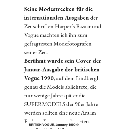
Seine Modestrecken für die
internationalen Ausgaben
der
Zeitschriften Harper’s Bazaar und
Vogue machten ich ihn zum
gefragtesten Modefotografen
seiner Zeit.
Berühmt wurde sein Cover der
Januar-Ausgabe der britischen
Vogue 1990
, auf dem Lindbergh
genau die Models ablichtete, die
nur wenige Jahre später die
SUPERMODELS der 90er Jahre
werden sollten eine neue Ära im
Fashion-Business einläuteten.
BRITISH VOGUE, January 1990 ©