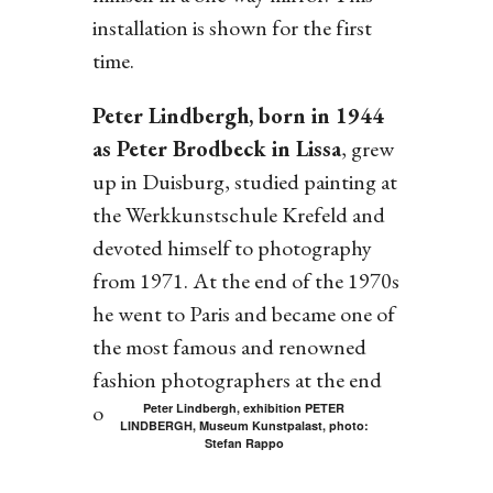
installation is shown for the first
time.
Peter Lindbergh, born in 1944
as Peter Brodbeck in Lissa
, grew
up in Duisburg, studied painting at
the Werkkunstschule Krefeld and
devoted himself to photography
from 1971. At the end of the 1970s
he went to Paris and became one of
the most famous and renowned
fashion photographers at the end
of the 20th century.
Peter Lindbergh, exhibition PETER
LINDBERGH, Museum Kunstpalast, photo:
Stefan Rappo