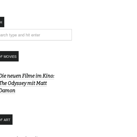
H
OF MOVIES
Die neuen Filme im Kino:
The Odyssey mit Matt
Damon
OF ART