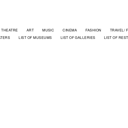
THEATRE
ART
MUSIC
CINEMA
FASHION
TRAVEL/ 
ATERS
LIST OF MUSEUMS
LIST OF GALLERIES
LIST OF RES