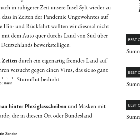
h in ruhigerer Zeit unsere Insel Sylt wieder zu
, dass in Zeiten der Pandemie Ungewohntes auf
 Hin- und Rückfahrt wollten wir diesmal nicht
n mit dem Auto quer durchs Land von Süd über
BEST O
e Deutschlands bewerkstelligen.
Summe
 Zeiten
durch ein eigenartig fremdes Land auf
ehren versucht gegen einen Virus, das sie so ganz
BEST O
als jede Sturmflut bedroht.
Summe
o: Karin
man hinter Plexiglasscheiben
und Masken mit
BEST O
rde, die in diesem Ort oder Bundesland
Summe
arin Zander