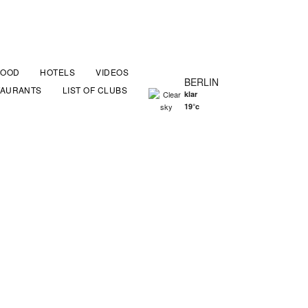
FOOD
HOTELS
VIDEOS
BERLIN
TAURANTS
LIST OF CLUBS
klar
19°c