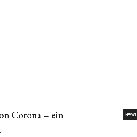
von Corona – ein
NEWSL
t