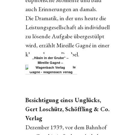
euphorische Momente und bald
auch Erinnerungen an damals.
Die Dramatik, in der uns heute die
Leistungsgesellschaft als individuell
zu lösende Aufgabe übergestülpt
wird, erzählt Mireille Gagné in einer
klugen kurzen Parabel.
„Häsin in der Grube“ –
Mireille Gagné –
Wagenbach Verlag
Besichtigung eines Unglücks,
Gert Loschütz, Schöffling & Co.
Verlag
Dezember 1939, vor dem Bahnhof