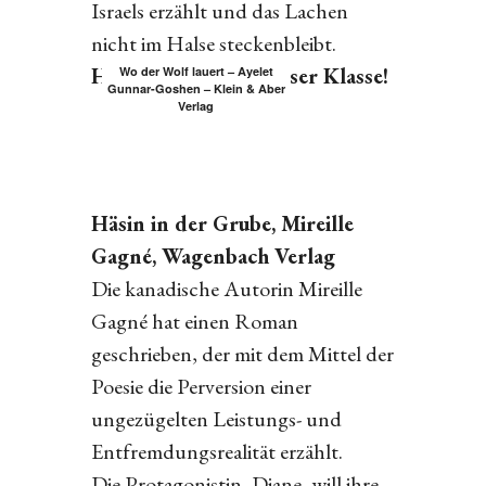
Israels erzählt und das Lachen
nicht im Halse steckenbleibt.
Hochachtung vor dieser Klasse!
Wo der Wolf lauert – Ayelet
Gunnar-Goshen – Klein & Aber
Verlag
Häsin in der Grube, Mireille
Gagné, Wagenbach Verlag
Die kanadische Autorin Mireille
Gagné hat einen Roman
geschrieben, der mit dem Mittel der
Poesie die Perversion einer
ungezügelten Leistungs- und
Entfremdungsrealität erzählt.
Die Protagonistin, Diane, will ihre