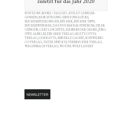
zuletzt für das Jahr 2020
POSTED IN:
BOOKS
/ TAGGED:
AYELET GUNDAR-
GOSHEN
,
BESICHTIGUNG EINES UNGLÜCKS
,
BUCHEMPFEHLUNGEN
,
BÜCHER
,
BÜCHER TIPPS
,
BÜCHERWÜRMER
,
DAS STOCKHOLM-SYNDROM
,
DILEK
GÜNGÖR
,
GERT LOSCHÜTZ
,
HÄSIN IN DER GRUBE
,
JÖRG-
UWE ALBIG
,
KLEIN ABER VERLAG
,
KLETT-COTTA-
VERLAG
,
LESERATTE
,
MIREILLE GAGNÉ
,
SCHÖFFLING
CO VERLAG
,
VATER UND ICH
,
VERBRECHER VERLAG
,
WAGENBACH VERLAG
,
WO DER WOLF LAUERT
NEWSLETTER