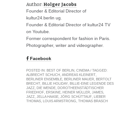
Author:
Holger Jacobs
Founder & Editorial Director of
kultur24.berlin ug.
Founder & Editorial Director of kultur24 TV
on Youtube.
Former correspondent for fashion in Paris.
Photographer, writer and videographer.
Facebook
POSTED IN:
BEST OF BERLIN
,
CINEMA
/ TAGGED:
ALBRECHT SCHUCH
,
ANDREAS KLEINERT
,
BERLINER ENSEMBLE
,
BERLINER MAUER
,
BERTOLT
BRECHT
,
BILLIE HOLIDAY
,
BILLIE-EINE LEGENDE DES
JAZZ
,
DIE WENDE
,
DOROTHEENSTÄDTISCHER
FRIEDHOF
,
ERSKINE
,
HEINER MÜLLER
,
JAMES
,
JAZZ
,
JELLA HAASE
,
JÖRG SCHÜTTAUF
,
LIEBER
THOMAS
,
LOUIS ARMSTRONG
,
THOMAS BRASCH