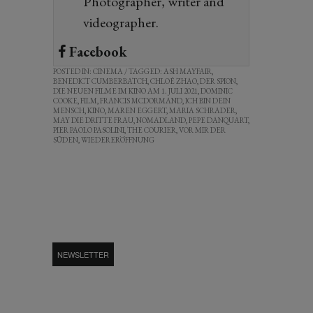
Photographer, writer and
videographer.
Facebook
POSTED IN:
CINEMA
/ TAGGED:
ASH MAYFAIR
,
BENEDICT CUMBERBATCH
,
CHLOÉ ZHAO
,
DER SPION
,
DIE NEUEN FILME IM KINO AM 1. JULI 2021
,
DOMINIC
COOKE
,
FILM
,
FRANCIS MCDORMAND
,
ICH BIN DEIN
MENSCH
,
KINO
,
MAREN EGGERT
,
MARIA SCHRADER
,
MAY DIE DRITTE FRAU
,
NOMADLAND
,
PEPE DANQUART
,
PIER PAOLO PASOLINI
,
THE COURIER
,
VOR MIR DER
SÜDEN
,
WIEDERERÖFFNUNG
NEWSLETTER