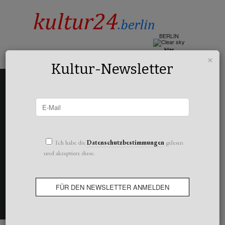
BERLIN
klar
14°c
×
Kultur-Newsletter
Ich habe die
Datenschutzbestimmungen
gelesen
und akzeptiere diese.